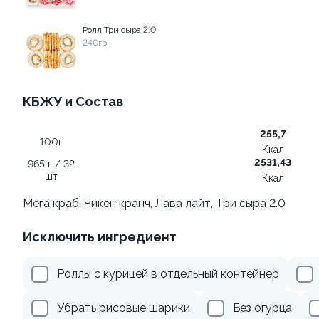
499 ₽
279 ₽
Ролл Три сыра 2.0
240гр
КБЖУ и Состав
255,7
100г
Ккал
2531,43
965 г / 32
Ролл с огурцом
Ролл с креветкой и
шт
Ккал
авокадо
130 гр
Мега краб, Чикен кранч, Лава лайт, Три сыра 2.0
135 гр
Исключить ингредиент
179 ₽
345 ₽
Роллы с курицей в отдельный контейнер
Убрать рисовые шарики
Без огурца