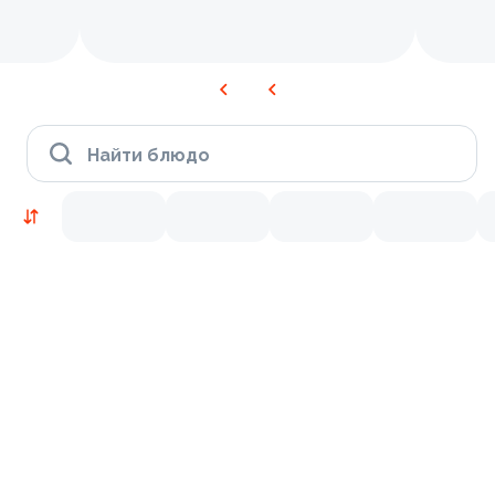
Найти блюдо
Новинки
Лосось
Курица
Тунец
Креветки
9.5