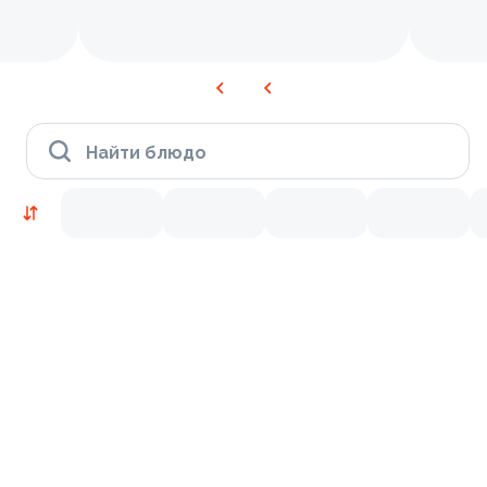
Найти блюдо
Новинки
Лосось
Курица
Тунец
Креветки