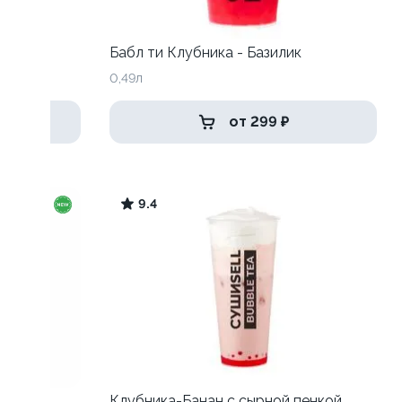
Бабл ти Клубника - Базилик
0,49л
от 299 ₽
9.4
пенкой
Клубника-Банан с сырной пенкой