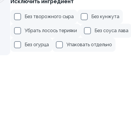
Исключить ингредиент
рцом
Ролл с лососем
Без творожного сыра
Без кунжута
130 гр
Убрать лосось терияки
Без соуса лава
179 ₽
499 ₽
Без огурца
Упаковать отдельно
веткой и авокадо
Ролл с авокадо