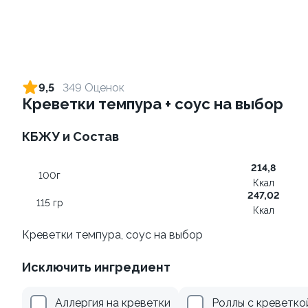
Ролл с лососем и зеленым
Ролл с лососем терияки и
луком
зеленым луком
9,5
349 Оценок
130 гр
130 гр
Креветки темпура + соус на выбор
499 ₽
279 ₽
КБЖУ и Состав
214,8
100г
Ккал
247,02
115 гр
Ккал
Креветки темпура, соус на выбор
Исключить ингредиент
Ролл с креветкой и
Ролл с лососем
авокадо
130 гр
Аллергия на креветки
Роллы с креветко
135 гр