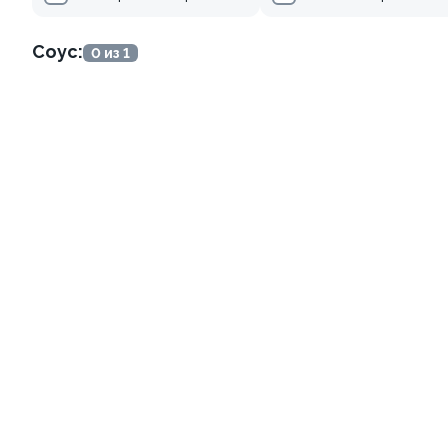
345 ₽
499 ₽
Соус:
0 из 1
Ролл с креветкой и сыром
Ролл с огурцом
140 гр
130 гр
299 ₽
179 ₽