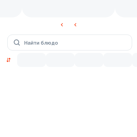
Найти блюдо
Новинки
Лосось
Курица
Тунец
Креветки