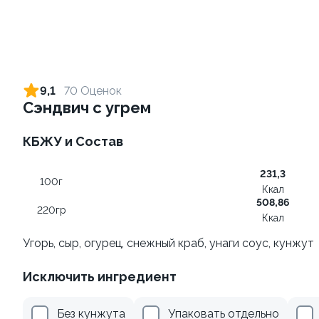
Ролл с креветкой и сыром
Ролл с огурцом
140 гр
130 гр
9,1
70 Оценок
Сэндвич с угрем
299 ₽
179 ₽
КБЖУ и Состав
9
8.3
231,3
100г
Ккал
508,86
220гр
Ккал
Угорь, сыр, огурец, снежный краб, унаги соус, кунжут
Ролл с лососем
Ролл с лососем и зеленым
Исключить ингредиент
луком
130 гр
130 гр
Без кунжута
Упаковать отдельно