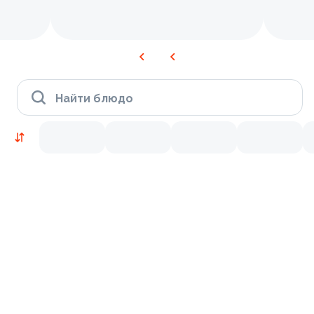
Найти блюдо
Новинки
Лосось
Курица
Тунец
Креветки
9.2
9.7