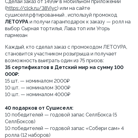
Сделай заказ от 1499₽ в мобильном приложении 
(
https://clck.ru/38Viyc
) или на сайте 
сушиселл.рфтированный , используй промокод 
ЛЕТОУРА
 и получи гаранподарок к заказу — ролл на 
выбор Сырная тортилья, Лава топ или Угорь 
пармезан
Каждый, кто сделал заказ с промокодом ЛЕТОУРА, 
становится участником розыгрыша и получает 
возможность выиграть один из 75 призов:
35 сертификатов в Детский мир на сумму 100 
000₽:
15 шт. — номиналом 2000₽
10 шт. — номиналом 3000₽
10 шт. — номиналом 4000₽ 
40 подарков от Сушиселл:
10 победителей — годовой запас СеллБокса (5 
СеллБоксов)
10 победителей — годовой запас «Собери сам» 4 
ролла (12 наборов)