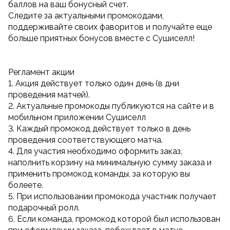
баллов на ваш бонусный счет.
Следите за актуальными промокодами,
поддерживайте своих фаворитов и получайте еще
больше приятных бонусов вместе с Сушиселл!
Регламент акции
1. Акция действует только один день (в дни
проведения матчей).
2. Актуальные промокоды публикуются на сайте и в
мобильном приложении Сушиселл
3. Каждый промокод действует только в день
проведения соответствующего матча.
4. Для участия необходимо оформить заказ,
наполнить корзину на минимальную сумму заказа и
применить промокод команды, за которую вы
болеете.
5. При использовании промокода участник получает
подарочный ролл.
6. Если команда, промокод которой был использован