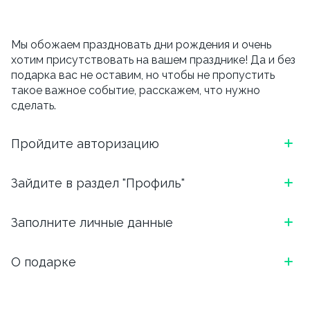
Мы обожаем праздновать дни рождения и очень
хотим присутствовать на вашем празднике! Да и без
подарка вас не оставим, но чтобы не пропустить
такое важное событие, расскажем, что нужно
сделать.
Пройдите авторизацию
*Скриншот, как выглядит блок в приложении
Зайдите в раздел "Профиль"
ОТКРОЙТЕ ПРИЛОЖЕНИЕ И АВТОРИЗИРУЙТЕСЬ:
*Скриншот, как выглядит блок в приложении
Заполните личные данные
ВВЕДИТЕ НОМЕР ТЕЛЕФОНА И ВЫБЕРИТЕ
УДОБНЫЙ СПОСОБ ПОДТВЕРЖДЕНИЯ (БОТ
ЧТОБЫ ПЕРЕЙТИ В ПРОФИЛЬ, НАЖМИТЕ НА ТРИ
ТЕЛЕГРАМ ИЛИ ЗВОНОК)
Напишите, как Вас зовут, укажите email. И вишенка
О подарке
ЧЕРТОЧКИ В ЛЕВОМ ВЕРХНЕМ УГЛУ.
на торте, для чего вы сюда перешли.
*Скриншот, как выглядит блок в приложении
В день рождения мы подарим скидку 15% на
Обязательно указываем дату, месяц и год рождения.
самовывоз и 10% на доставку.
Важно, внести дату рождения можно
только один