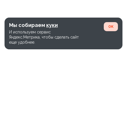
Мы собираем
куки
OK
И используем сервис
Яндекс.Метрика, чтобы сделать сайт
еще удобнее.
Единый номер службы доставки:
+7(800)-600-26-65
Версия сайта WEB-28.03