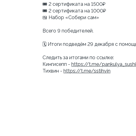
🎟 2 сертификата на 1500₽
🎟 2 сертификата на 1000₽
🍱 Набор «Собери сам»
Всего 9 победителей.
🗓 Итоги подведём 29 декабря с помощ
Следить за итогами по ссылке:
Кингисепп -
https://t.me/pankulya_sushi
Тихвин -
https://t.me/sstihvin