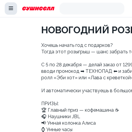
НОВОГОДНИЙ РОЗ
Хочешь начать год с подарков?
Тогда этот розыгрыш — шанс забрать т
С 5 по 28 декабря — делай заказ от 129
вводи промокод ➡ ТЕХНОПАД ⬅ и заби
ролл «Эби хот» или «Лава с креветкой»
И автоматически участвуешь в большо
ПРИЗЫ:
🏆 Главный приз — кофемашина ☕️
🎧 Наушники JBL
📢 Умная колонка Алиса
⌚️ Умные часы