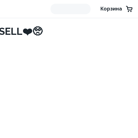
Корзина
ELL❤️🥺