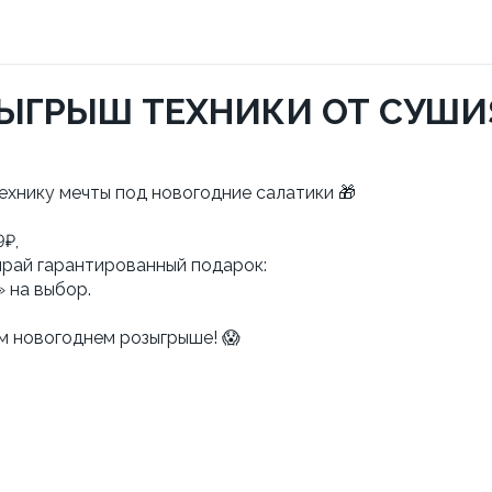
ЫГРЫШ ТЕХНИКИ ОТ СУШИS
ехнику мечты под новогодние салатики 🎁
9₽,
рай гарантированный подарок:
 на выбор.
м новогоднем розыгрыше! 😱