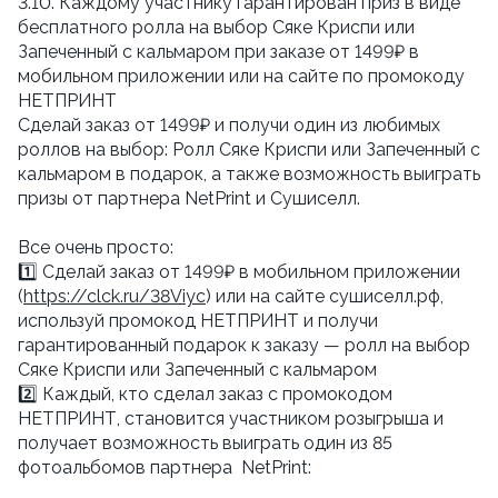
3.10. Каждому участнику гарантирован приз в виде
бесплатного ролла на выбор Сяке Криспи или
Запеченный с кальмаром при заказе от 1499₽ в
мобильном приложении или на сайте по промокоду
НЕТПРИНТ
Сделай заказ от 1499₽ и получи один из любимых
роллов на выбор: Ролл Сяке Криспи или Запеченный с
кальмаром в подарок, а также возможность выиграть
призы от партнера NetPrint и Сушиселл.
Все очень просто:
1️⃣ Сделай заказ от 1499₽ в мобильном приложении
(
https://clck.ru/38Viyc
) или на сайте сушиселл.рф,
используй промокод НЕТПРИНТ и получи
гарантированный подарок к заказу — ролл на выбор
Сяке Криспи или Запеченный с кальмаром
2️⃣ Каждый, кто сделал заказ с промокодом
НЕТПРИНТ, становится участником розыгрыша и
получает возможность выиграть один из 85
фотоальбомов партнера NetPrint: