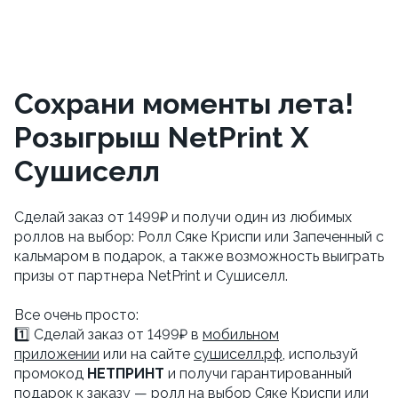
Сохрани моменты лета!
Розыгрыш NetPrint X
Сушиселл
Сделай заказ от 1499₽ и получи один из любимых
роллов на выбор: Ролл Сяке Криспи или Запеченный с
кальмаром в подарок, а также возможность выиграть
призы от партнера NetPrint и Сушиселл.
Все очень просто:
1️⃣ Сделай заказ от 1499₽ в
мобильном
приложении
или на сайте
сушиселл.рф
, используй
промокод
НЕТПРИНТ
и получи гарантированный
подарок к заказу — ролл на выбор Сяке Криспи или