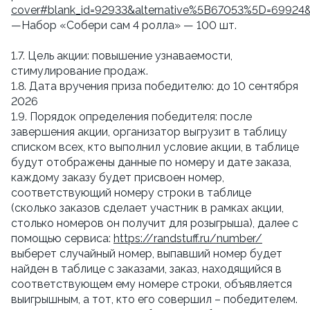
cover#blank_id=92933&alternative%5B67053%5D=69924
—Набор «Собери сам 4 ролла» — 100 шт.
1.7. Цель акции: повышение узнаваемости,
стимулирование продаж.
1.8. Дата вручения приза победителю: до 10 сентября
2026
1.9. Порядок определения победителя: после
завершения акции, организатор выгрузит в таблицу
списком всех, кто выполнил условие акции, в таблице
будут отображены данные по номеру и дате заказа,
каждому заказу будет присвоен номер,
соответствующий номеру строки в таблице
(сколько заказов сделает участник в рамках акции,
столько номеров он получит для розыгрыша), далее с
помощью сервиса:
https://randstuff.ru/number/
выберет случайный номер, выпавший номер будет
найден в таблице с заказами, заказ, находящийся в
соответствующем ему номере строки, объявляется
выигрышным, а тот, кто его совершил – победителем.