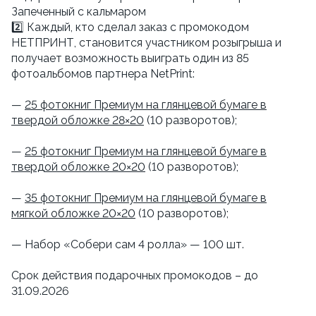
Запеченный с кальмаром
2️⃣ Каждый, кто сделал заказ с промокодом
НЕТПРИНТ, становится участником розыгрыша и
получает возможность выиграть один из 85
фотоальбомов партнера NetPrint:
—
25 фотокниг Премиум на глянцевой бумаге в
твердой обложке 28×20
(10 разворотов);
—
25 фотокниг Премиум на глянцевой бумаге в
твердой обложке 20×20
(10 разворотов);
—
35 фотокниг Премиум на глянцевой бумаге в
мягкой обложке 20×20
(10 разворотов);
— Набор «Собери сам 4 ролла» — 100 шт.
Срок действия подарочных промокодов – до
31.09.2026