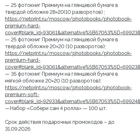
— 25 фотокниг Премиум на глянцевой бумаге в
твердой обложке 28×20(10 разворотов) ;
https://netprint.ru/moscow/photobooks/photobook-
premium-hard-
cover#blank_id=93061&alternative%5B67053%5D=69923
— 25 фотокниг Премиум на глянцевой бумаге в
твердой обложке 20×20 (10 разворотов);
https://netprint.ru/moscow/photobooks/photobook-
premium-hard-
cover#blank_id=93061&alternative%5B67053%5D=69923
— 35 фотокниг Премиум на глянцевой бумаге в
мягкой обложке 20×20 (10 разворотов);
https://netprint.ru/moscow/photobooks/photobook-
premium-soft-
cover#blank_id=92933&alternative%5B67053%5D=69924
—Набор «Собери сам 4 ролла» — 100 шт.
Срок действия подарочных промокодов – до
31.09.2026