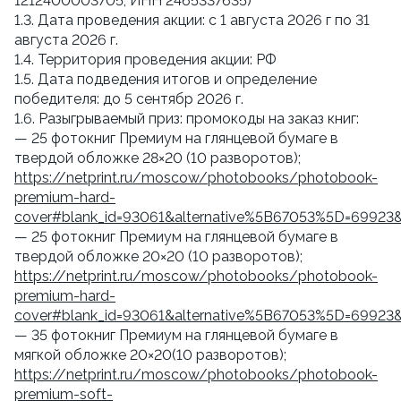
1212400003705, ИНН 2465337635)
1.3. Дата проведения акции: с 1 августа 2026 г по 31
августа 2026 г.
1.4. Территория проведения акции: РФ
1.5. Дата подведения итогов и определение
победителя: до 5 сентябр 2026 г.
1.6. Разыгрываемый приз: промокоды на заказ книг:
— 25 фотокниг Премиум на глянцевой бумаге в
твердой обложке 28×20 (10 разворотов);
https://netprint.ru/moscow/photobooks/photobook-
premium-hard-
cover#blank_id=93061&alternative%5B67053%5D=69923
— 25 фотокниг Премиум на глянцевой бумаге в
твердой обложке 20×20 (10 разворотов);
https://netprint.ru/moscow/photobooks/photobook-
premium-hard-
cover#blank_id=93061&alternative%5B67053%5D=69923
— 35 фотокниг Премиум на глянцевой бумаге в
мягкой обложке 20×20(10 разворотов);
https://netprint.ru/moscow/photobooks/photobook-
premium-soft-