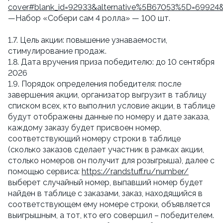
cover#blank_id=92933&alternative%5B67053%5D=69924
—Набор «Собери сам 4 ролла» — 100 шт.
1.7. Цель акции: повышение узнаваемости,
стимулирование продаж.
1.8. Дата вручения приза победителю: до 10 сентября
2026
1.9. Порядок определения победителя: после
завершения акции, организатор выгрузит в таблицу
списком всех, кто выполнил условие акции, в таблице
будут отображены данные по номеру и дате заказа,
каждому заказу будет присвоен номер,
соответствующий номеру строки в таблице
(сколько заказов сделает участник в рамках акции,
столько номеров он получит для розыгрыша), далее с
помощью сервиса:
https://randstuff.ru/number/
выберет случайный номер, выпавший номер будет
найден в таблице с заказами, заказ, находящийся в
соответствующем ему номере строки, объявляется
выигрышным, а тот, кто его совершил – победителем.