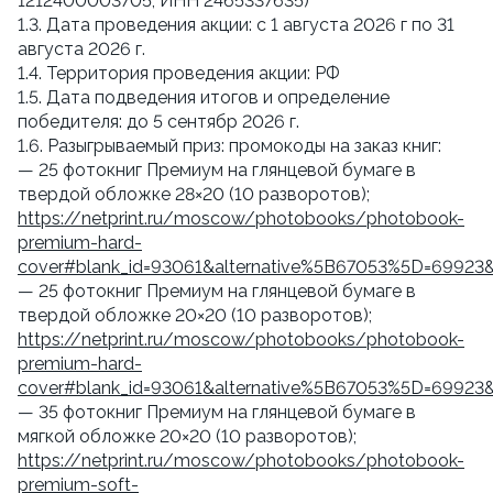
1212400003705, ИНН 2465337635)
1.3. Дата проведения акции: с 1 августа 2026 г по 31
августа 2026 г.
1.4. Территория проведения акции: РФ
1.5. Дата подведения итогов и определение
победителя: до 5 сентябр 2026 г.
1.6. Разыгрываемый приз: промокоды на заказ книг:
— 25 фотокниг Премиум на глянцевой бумаге в
твердой обложке 28×20 (10 разворотов);
https://netprint.ru/moscow/photobooks/photobook-
premium-hard-
cover#blank_id=93061&alternative%5B67053%5D=69923
— 25 фотокниг Премиум на глянцевой бумаге в
твердой обложке 20×20 (10 разворотов);
https://netprint.ru/moscow/photobooks/photobook-
premium-hard-
cover#blank_id=93061&alternative%5B67053%5D=69923
— 35 фотокниг Премиум на глянцевой бумаге в
мягкой обложке 20×20 (10 разворотов);
https://netprint.ru/moscow/photobooks/photobook-
premium-soft-