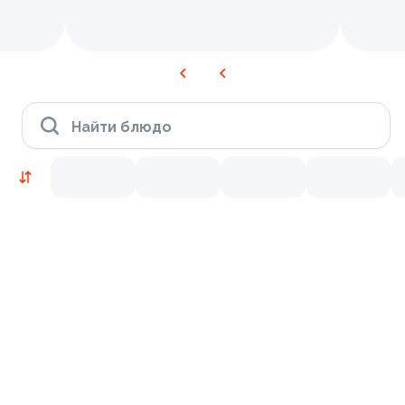
Найти блюдо
Новинки
Лосось
Курица
Тунец
Креветки
9.2
9.8