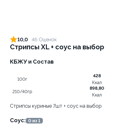
Ролл с креветкой и сыром
Ролл с огурцом
140 гр
130 гр
10,0
46 Оценок
Стрипсы XL + соус на выбор
305 ₽
185 ₽
КБЖУ и Состав
8.7
428
100г
Ккал
898,80
210/40гр
Ккал
Стрипсы куриные 7шт + соус на выбор
Ролл с лососем и зеленым
Ролл с лососем
Соус:
0 из 1
луком
130 гр
130 гр