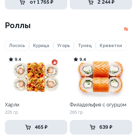
от 1 765 ₽
2 244 ₽
Роллы
Лосось
Курица
Угорь
Тунец
Креветки
9.4
9.4
Харли
Филадельфия с огурцом
225 гр
265 гр
465 ₽
639 ₽