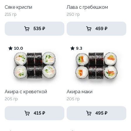
Сяке криспи
Лава с гребешком
215 гр
250 гр
535 ₽
459 ₽
10.0
9.3
Акира с креветкой
Акира маки
205 гр
205 гр
415 ₽
495 ₽