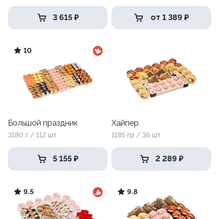
3 615 ₽
от 1 389 ₽
10
Большой праздник
Хайпер
3180 г / 112 шт
1185 гр / 36 шт
5 155 ₽
2 289 ₽
9.5
9.8