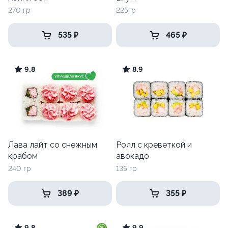
270 гр
225гр
535 ₽
465 ₽
9.8
8.9
Лава лайт со снежным
Ролл с креветкой и
крабом
авокадо
240 гр
135 гр
389 ₽
355 ₽
9.8
9.9