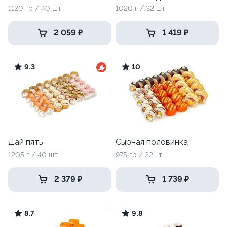
1120 гр / 40 шт
1020 г / 32 шт
2 059 ₽
1 419 ₽
9.3
10
Дай пять
Сырная половинка
1205 г / 40 шт
975 гр / 32шт
2 379 ₽
1 739 ₽
8.7
9.8