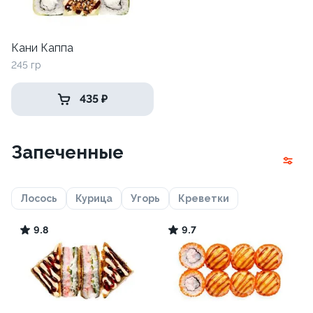
Кани Каппа
245 гр
435 ₽
Запеченные
Лосось
Курица
Угорь
Креветки
9.8
9.7