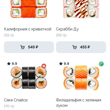
Калифорния с креветкой
Скрабби Ду
215 гр
265 гр
549 ₽
455 ₽
9.9
9.9
Сяке Спайси
Филадельфия с зеленым
луком
170 гр