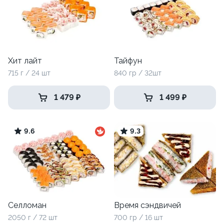
Хит лайт
Тайфун
715 г / 24 шт
840 гр / 32шт
1 479 ₽
1 499 ₽
9.6
9.3
Селломан
Время сэндвичей
2050 г / 72 шт
700 гр / 16 шт