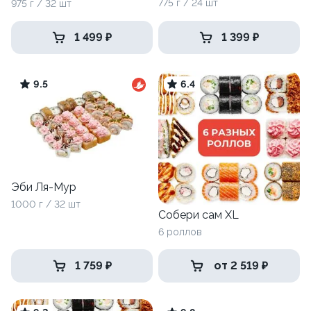
775 г / 24 шт
975 г / 32 шт
1 499 ₽
1 399 ₽
9.5
6.4
Эби Ля-Мур
1000 г / 32 шт
Собери сам XL
6 роллов
1 759 ₽
от 2 519 ₽