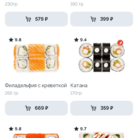
230гр
190 гр
579 ₽
399 ₽
9.8
9.4
Филадельфия с креветкой
Катана
265 гр
170гр
669 ₽
359 ₽
9.8
9.7