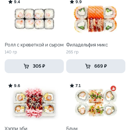
9.4
9.9
Ролл с креветкой и сыром
Филадельфия микс
140 гр
265 гр
305 ₽
669 ₽
9.6
7.1
Хэппи эби
Блум