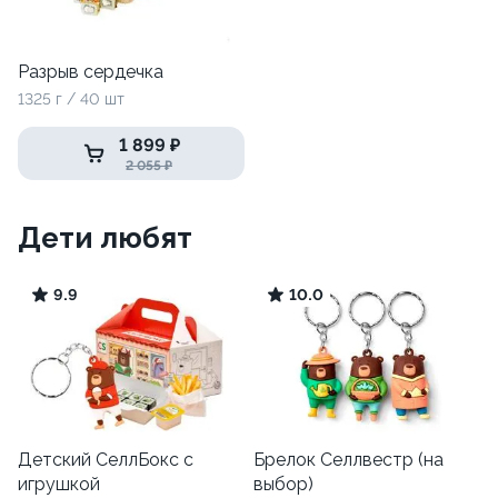
Разрыв сердечка
1325 г / 40 шт
1 899 ₽
2 055 ₽
Дети любят
9.9
10.0
Детский СеллБокс с
Брелок Селлвестр (на
игрушкой
выбор)