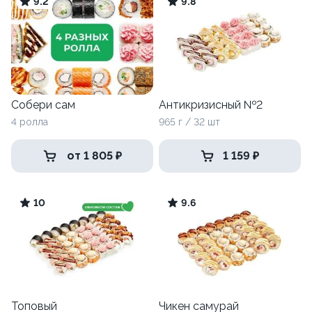
9.2
9.8
Собери сам
Антикризисный №2
4 ролла
965 г / 32 шт
от 1 805 ₽
1 159 ₽
10
9.6
Топовый
Чикен самурай