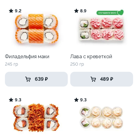
9.2
8.9
Филадельфия маки
Лава с креветкой
245 гр
250 гр
639 ₽
489 ₽
9.3
9.3