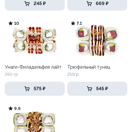
245 ₽
669 ₽
10
7.1
Унаги-Филадельфия лайт
Трюфельный тунец
250 гр
255гр
575 ₽
545 ₽
9.9