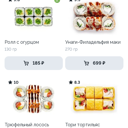
Ролл с огурцом
Унаги-Филадельфия маки
130 гр
270 гр
185 ₽
699 ₽
10
8.3
Трюфельный лосось
Тори тортильяс