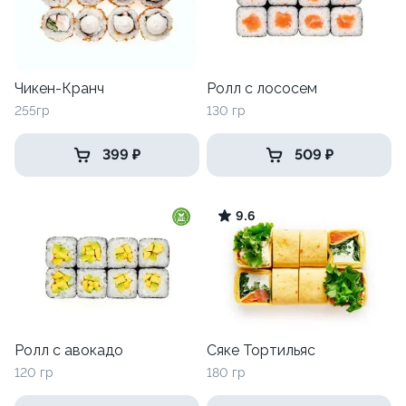
Чикен-Кранч
Ролл с лососем
255гр
130 гр
399 ₽
509 ₽
9.6
Ролл с авокадо
Сяке Тортильяс
120 гр
180 гр