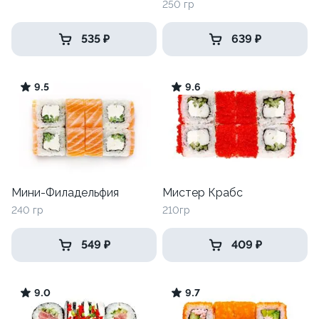
250 гр
535 ₽
639 ₽
9.5
9.6
Мини-Филадельфия
Мистер Крабс
240 гр
210гр
549 ₽
409 ₽
9.0
9.7