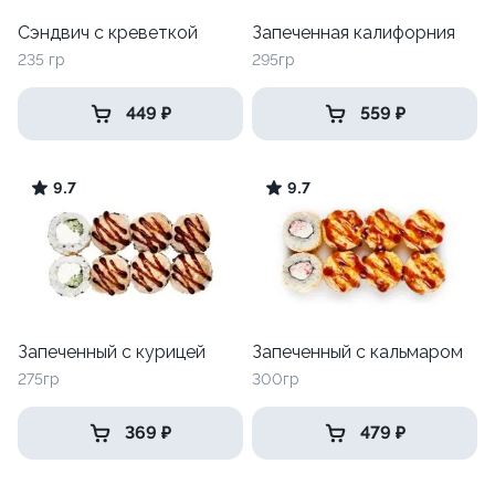
Сэндвич с креветкой
Запеченная калифорния
235 гр
295гр
449 ₽
559 ₽
9.7
9.7
Запеченный с курицей
Запеченный с кальмаром
275гр
300гр
369 ₽
479 ₽