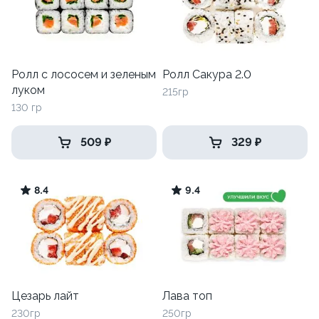
Ролл с лососем и зеленым
Ролл Сакура 2.0
луком
215гр
130 гр
509 ₽
329 ₽
8.4
9.4
Цезарь лайт
Лава топ
230гр
250гр