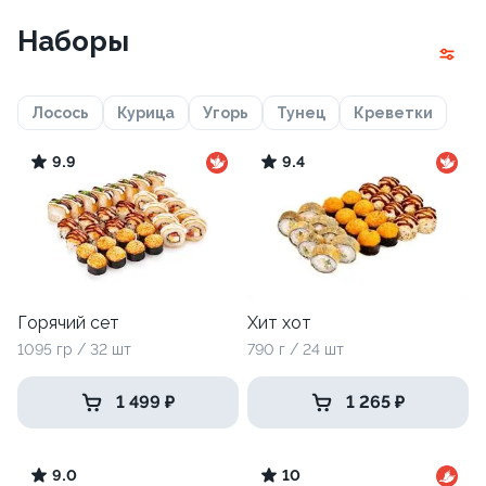
Наборы
Лосось
Курица
Угорь
Тунец
Креветки
9.9
9.4
Горячий сет
Хит хот
1095 гр / 32 шт
790 г / 24 шт
1 499 ₽
1 265 ₽
9.0
10