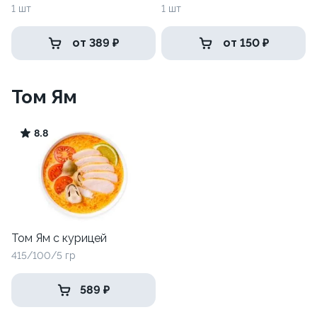
1 шт
1 шт
от 389 ₽
от 150 ₽
Том Ям
8.8
Том Ям с курицей
415/100/5 гр
589 ₽