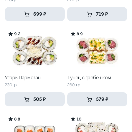
699 ₽
719 ₽
9.2
8.9
Угорь Пармезан
Тунец с гребешком
230гр
260 гр
505 ₽
579 ₽
8.8
10