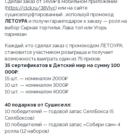
Сделай заказ от 1499₽ в мобильном приложении 
(
https://clck.ru/38Viyc
) или на сайте 
сушиселл.рфтированный , используй промокод 
ЛЕТОУРА
 и получи гаранподарок к заказу — ролл на 
выбор Сырная тортилья, Лава топ или Угорь 
пармезан
Каждый, кто сделал заказ с промокодом ЛЕТОУРА, 
становится участником розыгрыша и получает 
возможность выиграть один из 75 призов:
35 сертификатов в Детский мир на сумму 100 
000₽:
15 шт. — номиналом 2000₽
10 шт. — номиналом 3000₽
10 шт. — номиналом 4000₽ 
40 подарков от Сушиселл:
10 победителей — годовой запас СеллБокса (5 
СеллБоксов)
10 победителей — годовой запас «Собери сам» 4 
ролла (12 наборов)