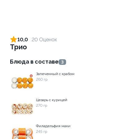
Ролл с огурцом
Ролл с креветкой и сыром
130 гр
140 гр
10,0
20 Оценок
Трио
179 ₽
299 ₽
Блюда в составе
3
Запеченный с крабом
260 гр
Цезарь с курицей
270 гр
Ролл с лососем и зеленым
Ролл с лососем терияки и
луком
зеленым луком
Филадельфия маки
130 гр
130 гр
245 гр