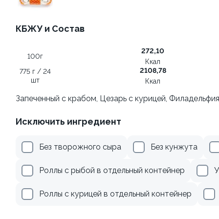
499 ₽
279 ₽
КБЖУ и Состав
272,10
100г
Ккал
2108,78
775 г / 24
шт
Ккал
Запеченный с крабом, Цезарь с курицей, Филадельфи
Ролл с креветкой и
Ролл с лососем
Исключить ингредиент
авокадо
130 гр
135 гр
Без творожного сыра
Без кунжута
345 ₽
499 ₽
Роллы с рыбой в отдельный контейнер
У
Роллы с курицей в отдельный контейнер