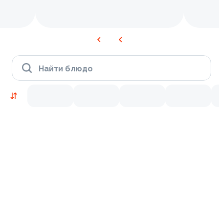
Найти блюдо
Новинки
Лосось
Курица
Тунец
Креветки
9.5