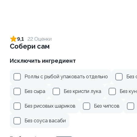
Ролл с креветкой и сыром
Ролл с огурцом
140 гр
130 гр
9,1
22 Оценки
Собери сам
299 ₽
179 ₽
Исключить ингредиент
8.9
9.3
Роллы с рыбой упаковать отдельно
Без 
Без сыра
Без криспи лука
Без ку
Без рисовых шариков
Без чипсов
Ролл с креветкой и
Ролл с лососем
Без соуса васаби
авокадо
130 гр
135 гр