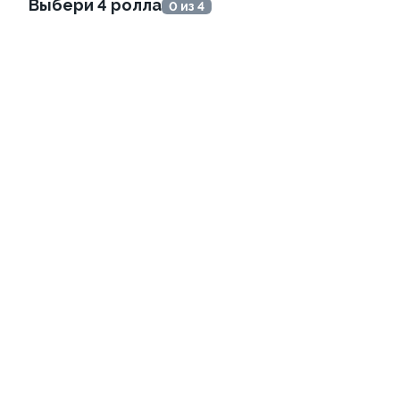
Выбери 4 ролла
0 из 4
345 ₽
499 ₽
8.8
8.8
Ролл с лососем и зеленым
Ролл с лососем терияки и
луком
зеленым луком
130 гр
130 гр
499 ₽
279 ₽