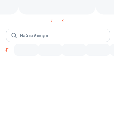
Найти блюдо
Новинки
Лосось
Курица
Тунец
Креветки
9.4
9.8