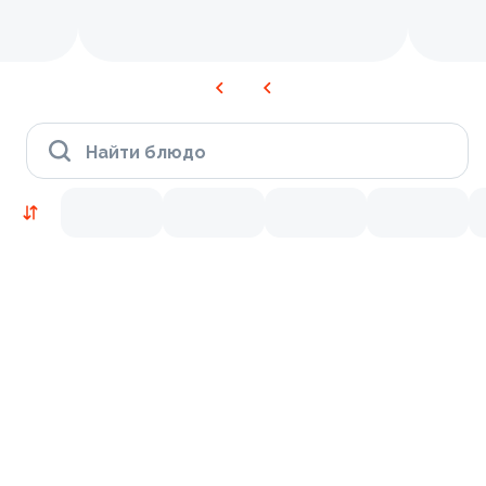
Найти блюдо
Новинки
Лосось
Курица
Тунец
Креветки
9.2
9.8