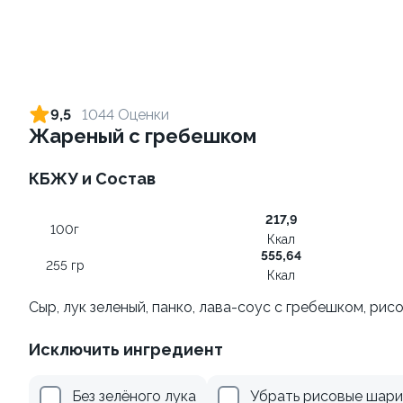
Ролл с креветкой и сыром
Ролл с огурцом
140 гр
130 гр
9,5
1044 Оценки
Жареный с гребешком
299 ₽
179 ₽
КБЖУ и Состав
8.7
10
217,9
100г
Ккал
555,64
255 гр
Ккал
Сыр, лук зеленый, панко, лава-соус с гребешком, ри
Ролл с лососем и зеленым
Ролл с лососем терияки и
Исключить ингредиент
луком
зеленым луком
130 гр
130 гр
Без зелёного лука
Убрать рисовые шари