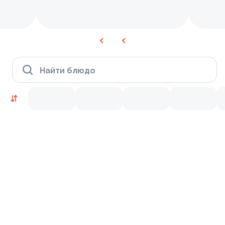
Найти блюдо
Новинки
Лосось
Курица
Тунец
Креветки
9.2
9.8