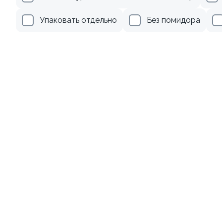
499 ₽
279 ₽
Упаковать отдельно
Без помидора
9.4
Ролл с креветкой и
Ролл с лососем
авокадо
130 гр
135 гр
345 ₽
499 ₽