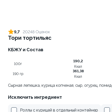
Ролл с креветкой и сыром
Ролл с огурцом
140 гр
130 гр
9,7
20248 Оценок
Тори тортильяс
299 ₽
179 ₽
КБЖУ и Состав
8.7
10
190,2
100г
Ккал
361,38
190 гр
Ккал
Сырная лепешка, курица копченая, сыр, огурец, поми
Ролл с лососем и зеленым
Ролл с лососем терияки и
Исключить ингредиент
луком
зеленым луком
130 гр
130 гр
Роллы с курицей в отдельный контейнер