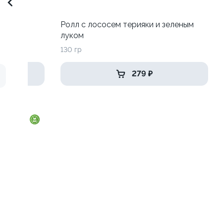
 луком
Ролл с лососем терияки и зеленым
луком
130 гр
279 ₽