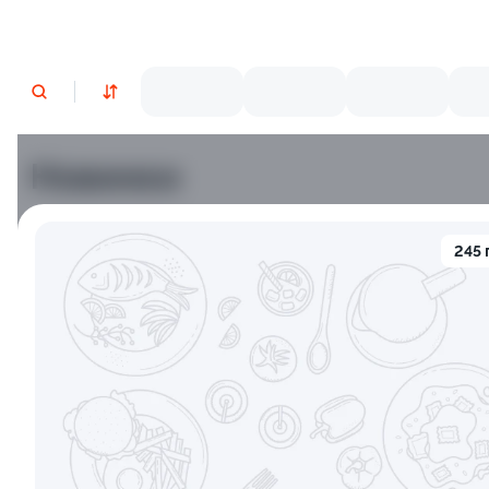
Новинки
Лосось
Курица
Тунец
Креветки
245 
9.5