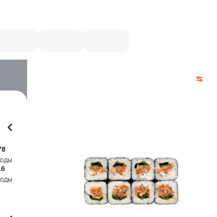
78
воды
16
воды