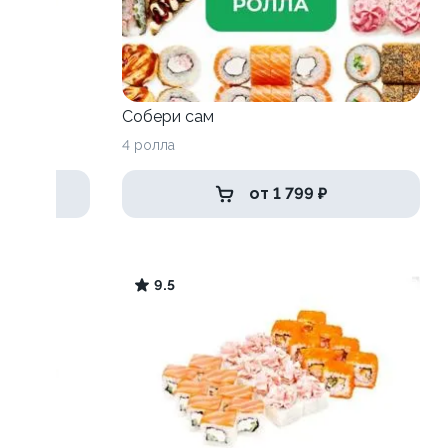
Собери сам
4 ролла
от 1 799 ₽
9.5