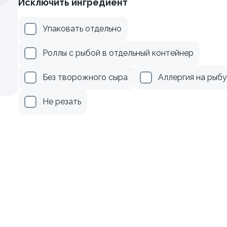
Исключить ингредиент
веткой и сыром
Ролл с лососем и зеленым
Упаковать отдельно
130 гр
Роллы с рыбой в отдельный контейнер
299 ₽
499 ₽
Без творожного сыра
Аллергия на рыбу
Не резать