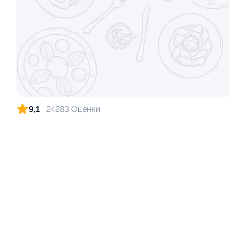
Ролл с огурцом
Ролл с кре
130 гр
140 гр
179 ₽
9,1
24283 Оценки