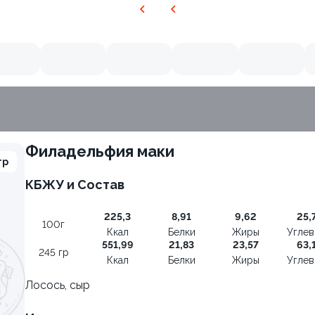
Филадельфия маки
гр
КБЖУ и Состав
225,3
8,91
9,62
25,
100г
Ккал
Белки
Жиры
Угле
551,99
21,83
23,57
63,
245 гр
Ккал
Белки
Жиры
Угле
Лосось, сыр