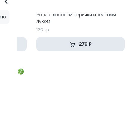
 луком
Ролл с лососем терияки и зеленым
ьно
луком
130 гр
279 ₽