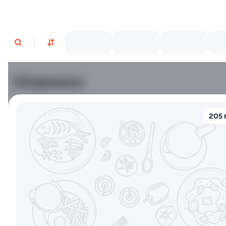
Новинки
Лосось
Курица
Тунец
Креветки
205 