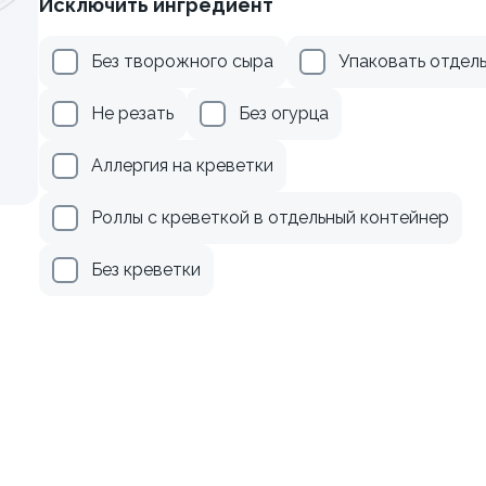
Исключить ингредиент
веткой и сыром
Ролл с лососем и зеленым
Без творожного сыра
Упаковать отдел
130 гр
Не резать
Без огурца
299 ₽
499 ₽
Аллергия на креветки
Роллы с креветкой в отдельный контейнер
Без креветки