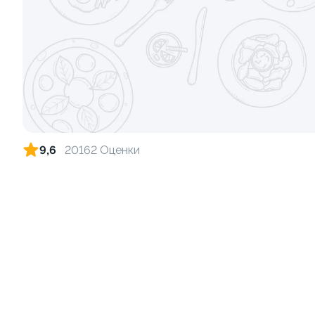
Ролл с огурцом
Ролл с кре
130 гр
140 гр
179 ₽
9,6
20162 Оценки