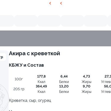
Акира с креветкой
гр
КБЖУ и Состав
177,8
6,44
4,73
27,
100г
Ккал
Белки
Жиры
Угле
364,49
13,20
9,70
56,
205 гр
Ккал
Белки
Жиры
Угле
Креветка, сыр, огурец