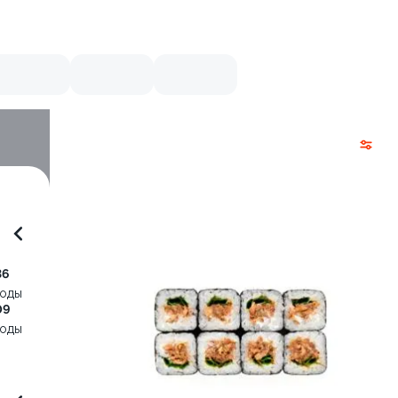
36
воды
09
воды