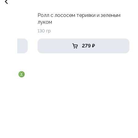
 луком
Ролл с лососем терияки и зеленым
луком
130 гр
279 ₽