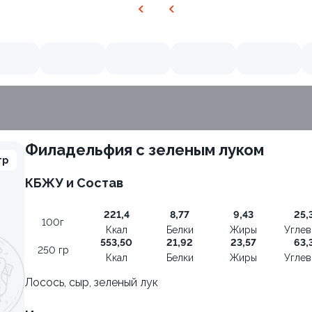
Филадельфия с зеленым луком
гр
КБЖУ и Состав
8.7
221,4
8,77
9,43
25,
100г
Ккал
Белки
Жиры
Угле
553,50
21,92
23,57
63,
250 гр
Ккал
Белки
Жиры
Угле
Лосось, сыр, зеленый лук