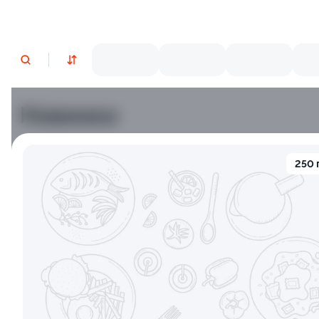
Новинки
Лосось
Курица
Тунец
Креветки
250 
9.2
9.8