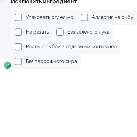
Исключить ингредиент
рцом
Ролл с лососем и зеленым
Упаковать отдельно
Аллергия на рыбу
130 гр
Не резать
Без зелёного лука
179 ₽
499 ₽
Роллы с рыбой в отдельный контейнер
Без творожного сыра