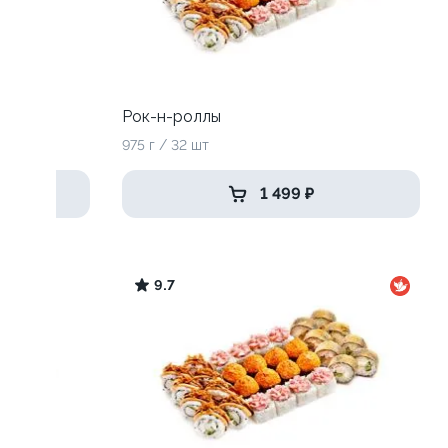
Рок-н-роллы
975 г / 32 шт
1 499 ₽
9.7