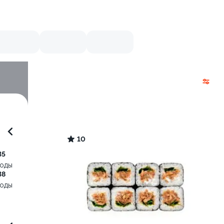
10
35
воды
38
воды