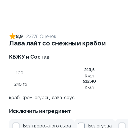
Ролл с креветкой и сыром
Ролл с огурцом
140 гр
130 гр
8,9
23775 Оценок
Лава лайт со снежным крабом
299 ₽
179 ₽
КБЖУ и Состав
9.0
9
213,5
100г
Ккал
512,40
240 гр
Ккал
краб-крем, огурец, лава-соус
Ролл с креветкой и
Ролл с лососем
Исключить ингредиент
авокадо
130 гр
135 гр
Без творожного сыра
Без огурца