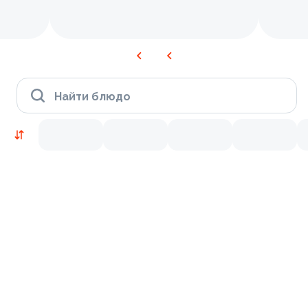
Найти блюдо
Новинки
Лосось
Курица
Тунец
Креветки
9.2
9.7