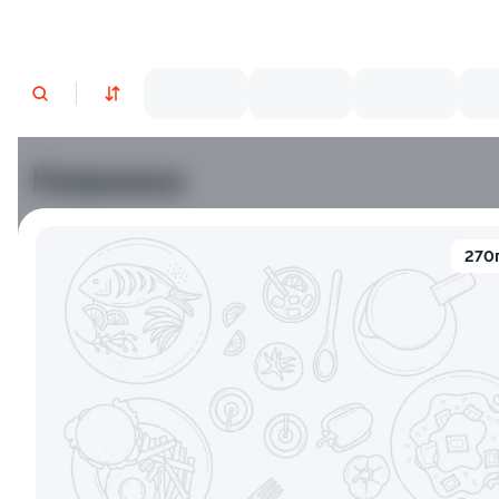
Новинки
Лосось
Курица
Тунец
Креветки
270