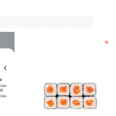
9
воды
83
воды