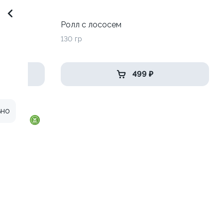
до
Ролл с лососем
130 гр
499 ₽
ьно