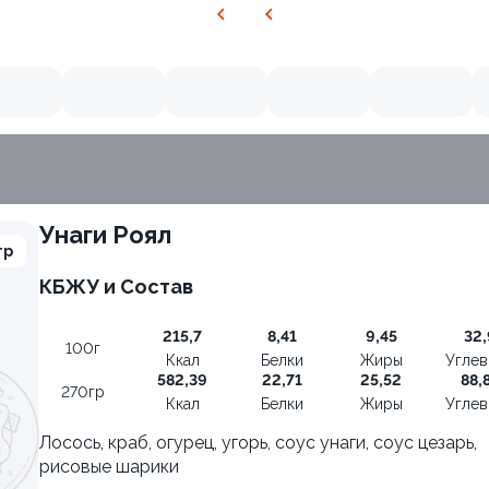
Унаги Роял
гр
КБЖУ и Состав
215,7
8,41
9,45
32,
100г
Ккал
Белки
Жиры
Угле
582,39
22,71
25,52
88,
270гр
Ккал
Белки
Жиры
Угле
Лосось, краб, огурец, угорь, соус унаги, соус цезарь,
рисовые шарики