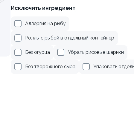
Исключить ингредиент
осем терияки и зеленым
Ролл с креветкой и авока
Аллергия на рыбу
135 гр
Роллы с рыбой в отдельный контейнер
279 ₽
345 ₽
Без огурца
Убрать рисовые шарики
Без творожного сыра
Упаковать отдел