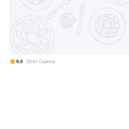
Ролл с лососем и зеленым луком
Ролл с лос
луком
130 гр
130 гр
499 ₽
9,5
2640 Оценок