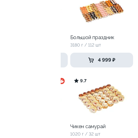
Эби Ля-Мур
Большой праздник
1000 г / 32 шт
3180 г / 112 шт
1 749 ₽
4 999 ₽
7.8
9.7
Антикризисный №3
Чикен самурай
1240 г / 40 шт
1020 г / 32 шт