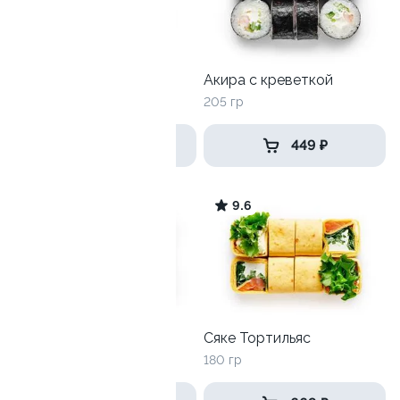
Угорь Пармезан
Акира с креветкой
230гр
205 гр
499 ₽
449 ₽
9.3
9.6
Акира маки
Сяке Тортильяс
205 гр
180 гр