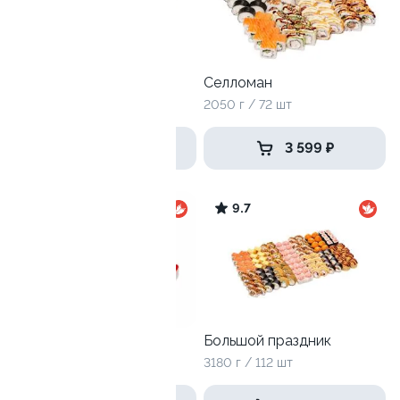
Антикризисный №2
Селломан
965 г / 32 шт
2050 г / 72 шт
1 179 ₽
3 599 ₽
9.8
9.7
Корпоративный
Большой праздник
1835 г / 64 шт
3180 г / 112 шт