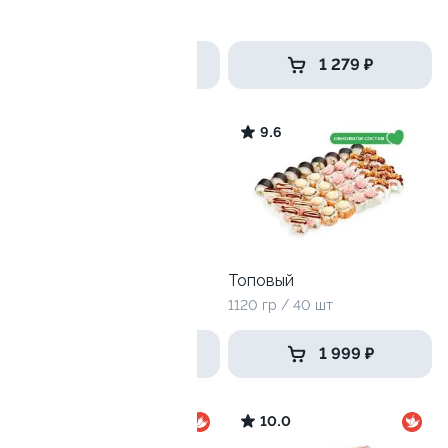
6 роллов
от 2 499 ₽
1 279 ₽
9.6
9.6
Антикризисный №1
Топовый
770 г / 24 шт
1120 гр / 40 шт
939 ₽
1 999 ₽
9.6
10.0