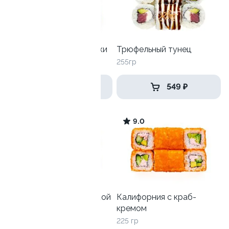
Унаги-Филадельфия маки
Трюфельный тунец
270 гр
255гр
699 ₽
549 ₽
9.1
9.0
Филадельфия с креветкой
Калифорния с краб-
кремом
265 гр
225 гр