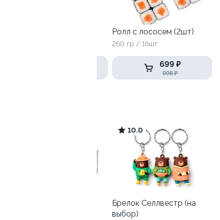
Лава топ
Ролл с лососем (2шт)
250гр
260 гр / 16шт
299 ₽
699 ₽
569 ₽
998 ₽
Дети любят
9.4
10.0
Детский СеллБокс с
Брелок Селлвестр (на
игрушкой
выбор)