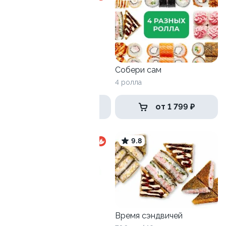
Горячий сет
Собери сам
1095 гр / 32 шт
4 ролла
1 499 ₽
от 1 799 ₽
9.7
9.8
Антикризисный №3
Время сэндвичей