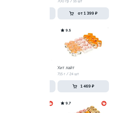
1240 г / 40 шт
700 гр / 16 шт
1 499 ₽
от 1 399 ₽
9.7
9.5
Разрыв сердечка
Хит лайт
1325 г / 40 шт
715 г / 24 шт
1 999 ₽
1 469 ₽
9.7
9.7