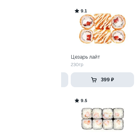
8.9
9.1
Трюфельный лосось
Цезарь лайт
230гр
230гр
579 ₽
399 ₽
9.3
9.5