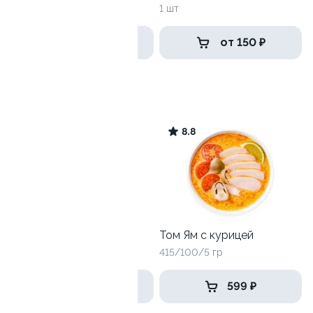
1 шт
1 шт
от 389 ₽
от 150 ₽
Том Ям
9.8
8.8
Том Ям с креветками
Том Ям с курицей
415/100/5 гр
415/100/5 гр
669 ₽
599 ₽