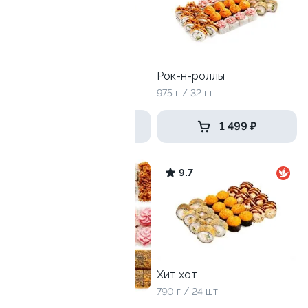
Дай пять
Рок-н-роллы
1205 г / 40 шт
975 г / 32 шт
2 369 ₽
1 499 ₽
9.6
9.7
Хит хот
790 г / 24 шт
Собери сам XL