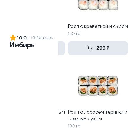
Ролл с огурцом
Ролл с креветкой и сыром
130 гр
140 гр
10,0
19 Оценок
Имбирь
179 ₽
299 ₽
Ролл с лососем и зеленым
Ролл с лососем терияки и
луком
зеленым луком
130 гр
130 гр