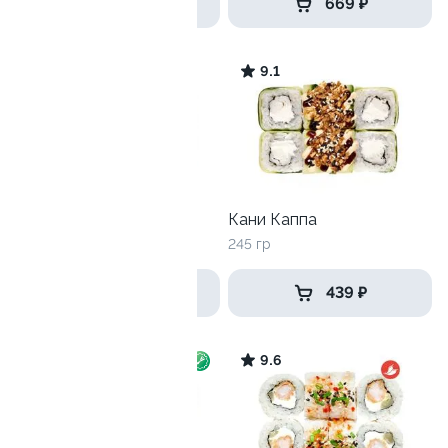
499 ₽
669 ₽
9.5
9.1
Скрабби Ду
Кани Каппа
265 гр
245 гр
449 ₽
439 ₽
9.0
9.6