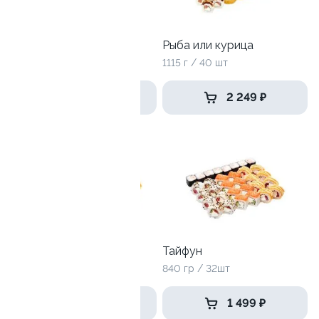
Хайпер
Рыба или курица
1185 гр / 36 шт
1115 г / 40 шт
2 249 ₽
2 249 ₽
9.5
Сырная половинка
Тайфун
975 гр / 32шт
840 гр / 32шт
1 749 ₽
1 499 ₽