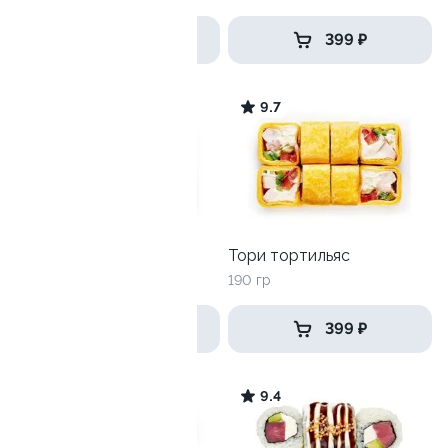
559 ₽
399 ₽
9.4
9.7
Лава с креветкой
Тори тортильяс
250 гр
190 гр
499 ₽
399 ₽
9.7
9.4