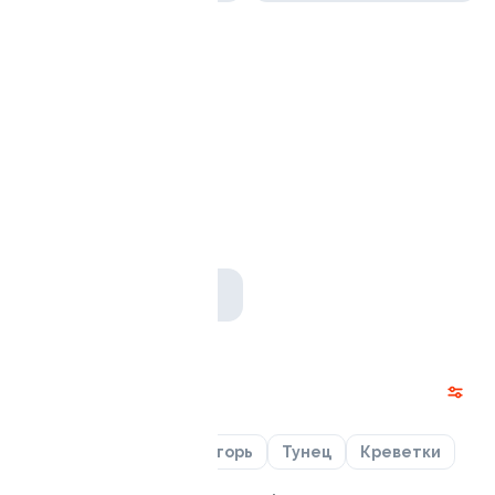
Отвал башки
1010 гр / 36 шт
от 1 729 ₽
Роллы
Лосось
Курица
Угорь
Тунец
Креветки