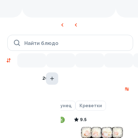
Найти блюдо
20гр
Новинки
Лосось
Курица
Тунец
Креветки
9.5