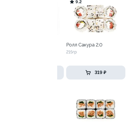
9.0
9.2
Лава лайт со снежным
Ролл Сакура 2.0
крабом
215гр
240 гр
399 ₽
319 ₽