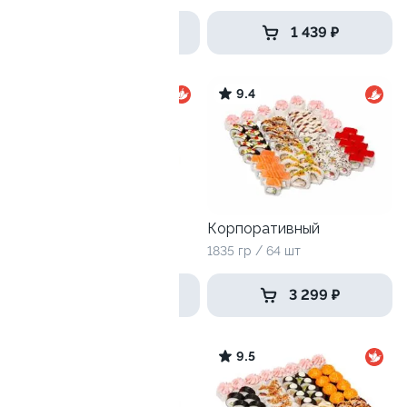
1 499 ₽
1 439 ₽
9.6
9.4
Селломан
Корпоративный
2050 г / 72 шт
1835 гр / 64 шт
3 599 ₽
3 299 ₽
9.7
9.5