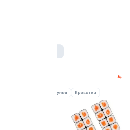
Ролл с авокадо
120 гр
239 ₽
Акции
Лосось
Курица
Тунец
Креветки
10