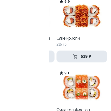
9.4
9.9
Филадельфия с огурцом
Сяке криспи
265 гр
215 гр
649 ₽
539 ₽
9
9.1
Харли
Филадельфия топ