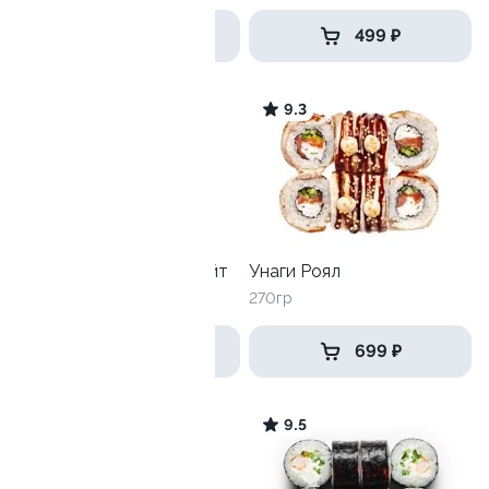
649 ₽
499 ₽
9.4
9.3
Унаги-Филадельфия лайт
Унаги Роял
250 гр
270гр
579 ₽
699 ₽
9.1
9.5