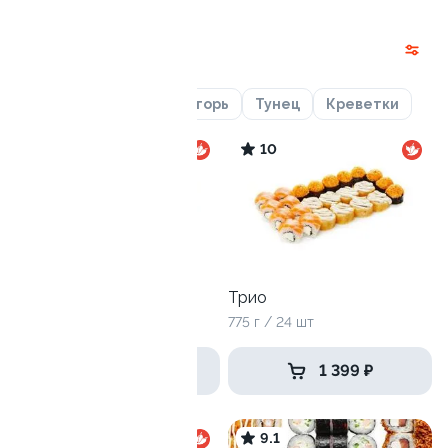
Наборы
Лосось
Курица
Угорь
Тунец
Креветки
9.8
10
Рок-н-роллы
Трио
975 г / 32 шт
775 г / 24 шт
1 499 ₽
1 399 ₽
9
9.1