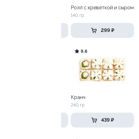
Лава с гребешком
Ролл с креветкой и сыром
250 гр
140 гр
449 ₽
299 ₽
9.3
9.6
Лава с лососем
Кранч
250 гр
240 гр
519 ₽
439 ₽