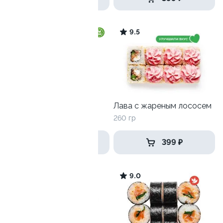
9.5
Ролл с огурцом
Лава с жареным лососем
130 гр
260 гр
179 ₽
399 ₽
9.5
9.0