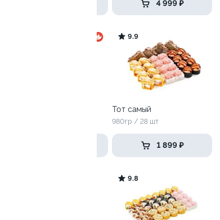
3 299 ₽
4 999 ₽
9.7
9.9
Хит хот
Тот самый
800 г / 24 шт
980гр / 28 шт
1 279 ₽
1 899 ₽
9.8