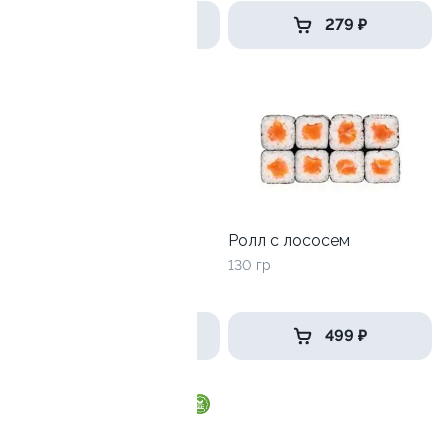
499 ₽
279 ₽
Ролл с креветкой и
Ролл с лососем
авокадо
130 гр
135 гр
345 ₽
499 ₽