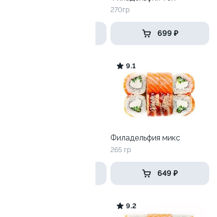
225 гр
270гр
449 ₽
699 ₽
8.8
9.1
Тунец с гребешком
Филадельфия микс
260 гр
265 гр
569 ₽
649 ₽
9.0
9.2