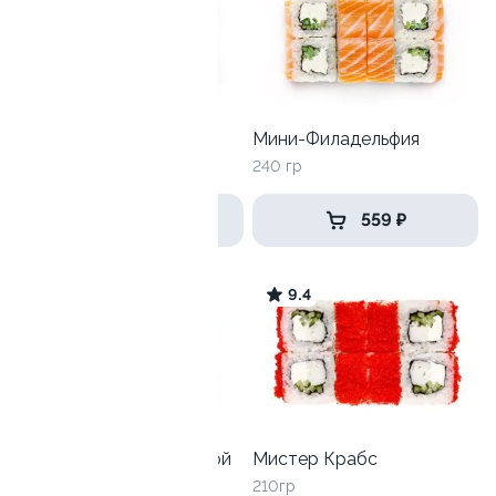
Филадельфия маки
Мини-Филадельфия
245 гр
240 гр
649 ₽
559 ₽
9.1
9.4
Калифорния с креветкой
Мистер Крабс
215 гр
210гр