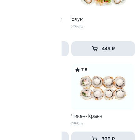
Филадельфия с зеленым
Блум
луком
225гр
250 гр
649 ₽
449 ₽
9.2
7.8
Катана
Чикен-Кранч
170гр
255гр
359 ₽
399 ₽