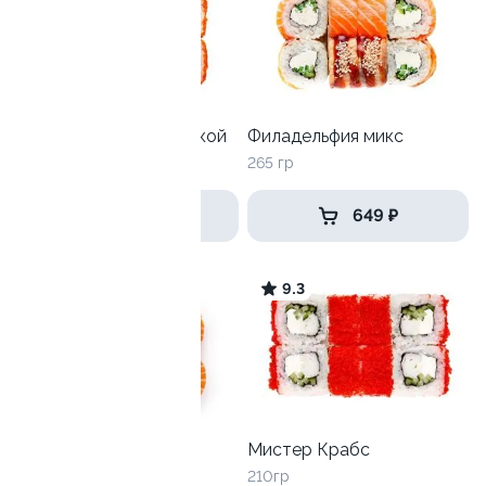
Калифорния с креветкой
Филадельфия микс
215 гр
265 гр
559 ₽
649 ₽
9.1
9.3
Филадельфия маки
Мистер Крабс
245 гр
210гр