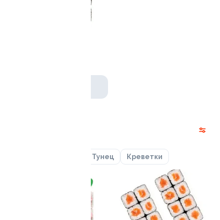
Ролл с авокадо
120 гр
239 ₽
Акции
Лосось
Курица
Тунец
Креветки
10