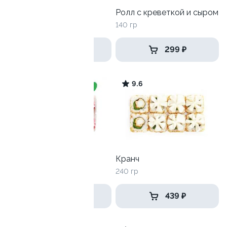
Лава с гребешком
Ролл с креветкой и сыром
250 гр
140 гр
449 ₽
299 ₽
9.3
9.6
Лава с лососем
Кранч
250 гр
240 гр
519 ₽
439 ₽