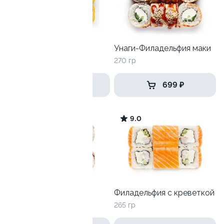
Тори тортильяс
Унаги-Филадельфия маки
190 гр
270 гр
399 ₽
699 ₽
9.3
9.0
Унаги Роял
Филадельфия с креветкой
270гр
265 гр