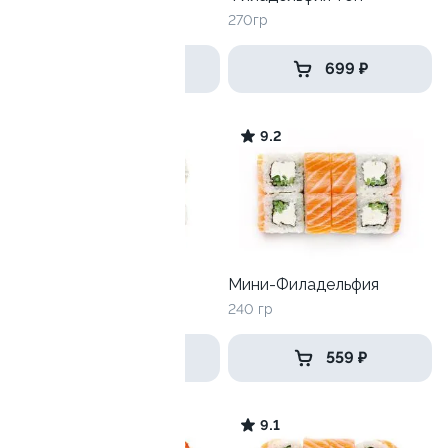
225 гр
270гр
449 ₽
699 ₽
8.8
9.2
Тунец с гребешком
Мини-Филадельфия
260 гр
240 гр
569 ₽
559 ₽
9.1
9.1