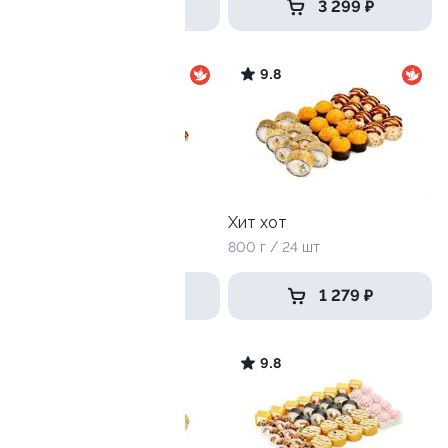
3 599 ₽
3 299 ₽
9.7
9.8
Большой праздник
Хит хот
3180 г / 112 шт
800 г / 24 шт
4 999 ₽
1 279 ₽
9.8