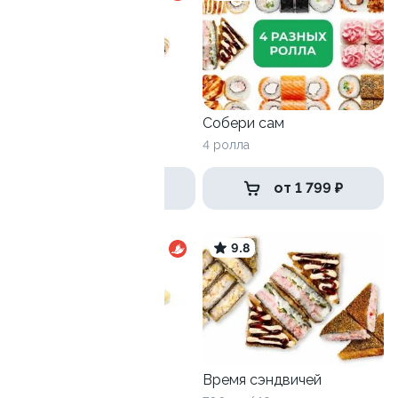
Горячий сет
Собери сам
1095 гр / 32 шт
4 ролла
1 499 ₽
от 1 799 ₽
9.7
9.8
Антикризисный №3
Время сэндвичей