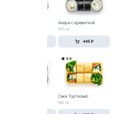
Угорь Пармезан
Акира с креветкой
230гр
205 гр
499 ₽
449 ₽
9.3
9.6
Акира маки
Сяке Тортильяс
205 гр
180 гр