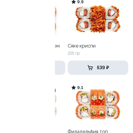
9.4
9.9
Филадельфия с огурцом
Сяке криспи
265 гр
215 гр
649 ₽
539 ₽
9
9.1
Харли
Филадельфия топ