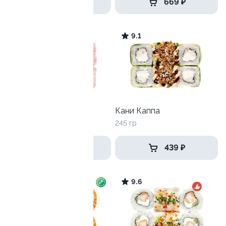
499 ₽
669 ₽
9.5
9.1
Скрабби Ду
Кани Каппа
265 гр
245 гр
449 ₽
439 ₽
9.1
9.6