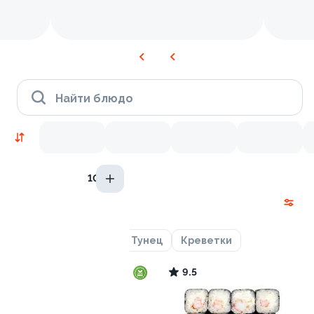
Найти блюдо
10 гр
Новинки
Лосось
Курица
Тунец
Креветки
9.5