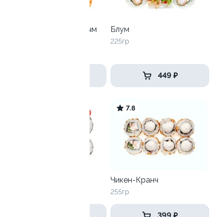
Филадельфия с зеленым
Блум
луком
225гр
250 гр
649 ₽
449 ₽
9.2
7.8
Катана
Чикен-Кранч
170гр
255гр
359 ₽
399 ₽