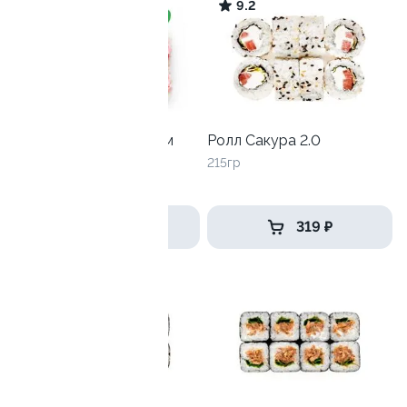
9.0
9.2
Лава лайт со снежным
Ролл Сакура 2.0
крабом
215гр
240 гр
399 ₽
319 ₽