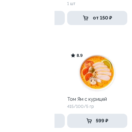
1 шт
1 шт
от 389 ₽
от 150 ₽
Том Ям
9.8
8.9
Том Ям с креветками
Том Ям с курицей
415/100/5 гр
415/100/5 гр
669 ₽
599 ₽