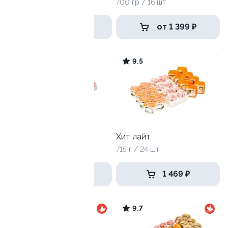
1240 г / 40 шт
700 гр / 16 шт
1 499 ₽
от 1 399 ₽
9.7
9.5
Разрыв сердечка
Хит лайт
1325 г / 40 шт
715 г / 24 шт
1 999 ₽
1 469 ₽
9.7
9.7