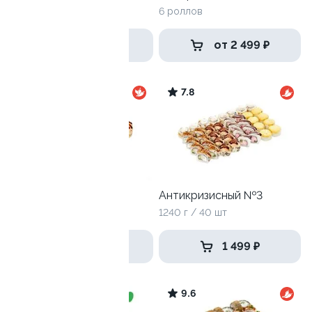
6 роллов
939 ₽
от 2 499 ₽
9.7
7.8
Хит хот
Антикризисный №3
790 г / 24 шт
1240 г / 40 шт
1 279 ₽
1 499 ₽
9.6
9.6