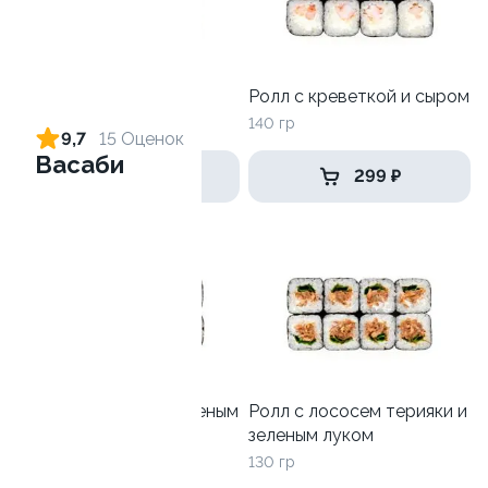
Ролл с огурцом
Ролл с креветкой и сыром
130 гр
140 гр
9,7
15 Оценок
Васаби
179 ₽
299 ₽
Ролл с лососем и зеленым
Ролл с лососем терияки и
луком
зеленым луком
130 гр
130 гр