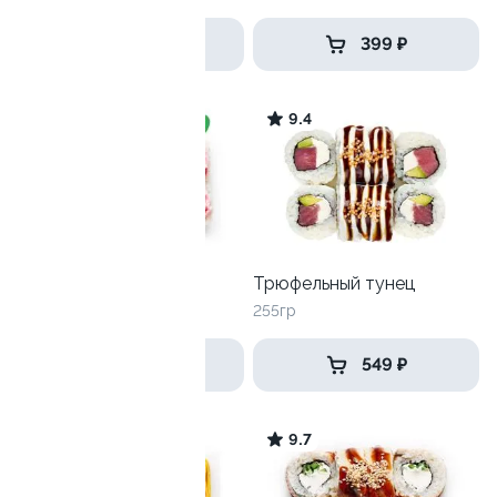
649 ₽
399 ₽
9.4
9.4
Лава с креветкой
Трюфельный тунец
250 гр
255гр
499 ₽
549 ₽
9.7
9.7