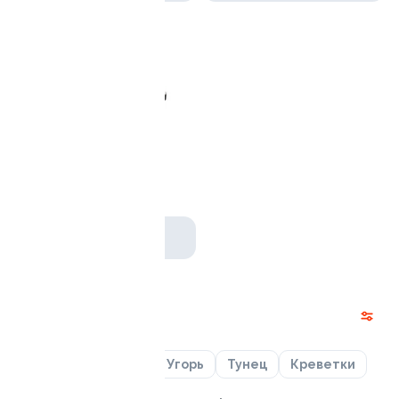
Отвал башки
1010 гр / 36 шт
от 1 729 ₽
Роллы
Лосось
Курица
Угорь
Тунец
Креветки