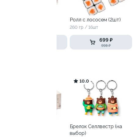
Лава топ
Ролл с лососем (2шт)
250гр
260 гр / 16шт
299 ₽
699 ₽
569 ₽
998 ₽
Дети любят
9.4
10.0
Детский СеллБокс с
Брелок Селлвестр (на
игрушкой
выбор)