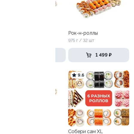
Дай пять
Рок-н-роллы
1205 г / 40 шт
975 г / 32 шт
2 369 ₽
1 499 ₽
9.6
9.6
Антикризисный №1
770 г / 24 шт
Собери сам XL