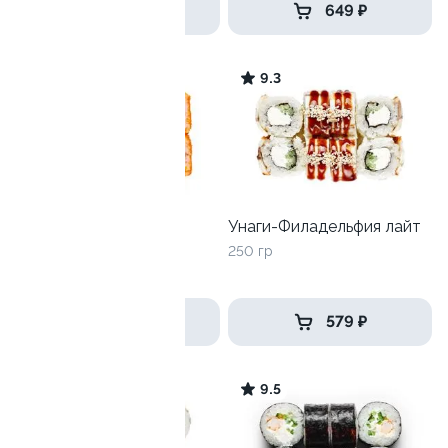
699 ₽
649 ₽
9.0
9.3
Калифорния с краб-
Унаги-Филадельфия лайт
кремом
250 гр
225 гр
499 ₽
579 ₽
9.1
9.5