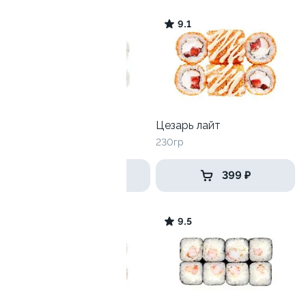
8.9
9.1
Трюфельный лосось
Цезарь лайт
230гр
230гр
579 ₽
399 ₽
9.3
9.5