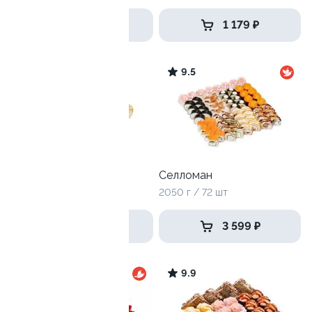
4 999 ₽
1 179 ₽
9.7
9.5
Чикен самурай
Селломан
1020 г / 32 шт
2050 г / 72 шт
1 439 ₽
3 599 ₽
9.4
9.9