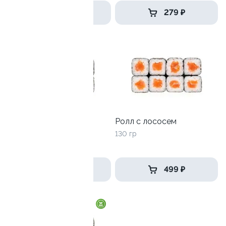
499 ₽
279 ₽
Ролл с креветкой и
Ролл с лососем
авокадо
130 гр
135 гр
345 ₽
499 ₽