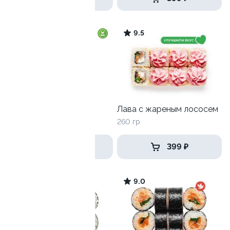
9.5
Ролл с огурцом
Лава с жареным лососем
130 гр
260 гр
179 ₽
399 ₽
9.5
9.0