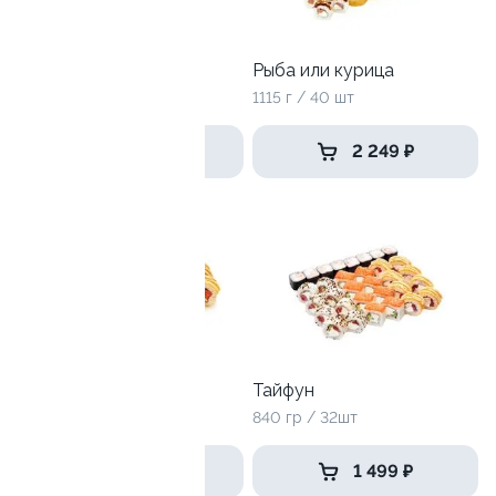
Хайпер
Рыба или курица
1185 гр / 36 шт
1115 г / 40 шт
2 249 ₽
2 249 ₽
9.5
Сырная половинка
Тайфун
975 гр / 32шт
840 гр / 32шт
1 749 ₽
1 499 ₽