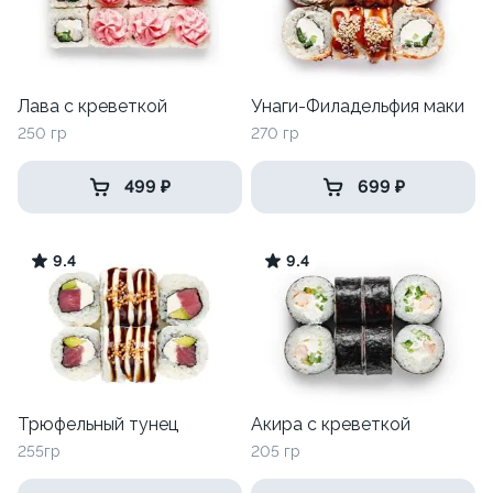
Лава с креветкой
Унаги-Филадельфия маки
250 гр
270 гр
499 ₽
699 ₽
9.4
9.4
Трюфельный тунец
Акира с креветкой
255гр
205 гр