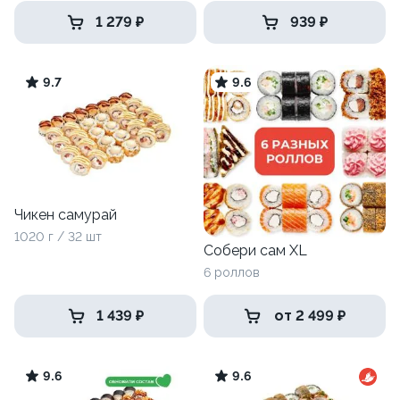
1 279 ₽
939 ₽
9.7
9.6
Чикен самурай
1020 г / 32 шт
Собери сам XL
6 роллов
1 439 ₽
от 2 499 ₽
9.6
9.6