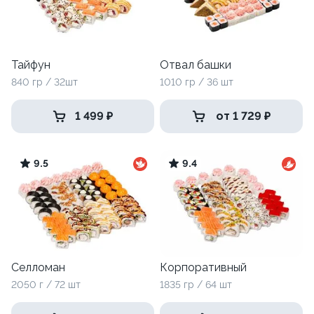
Тайфун
Отвал башки
840 гр / 32шт
1010 гр / 36 шт
1 499 ₽
от 1 729 ₽
9.5
9.4
Селломан
Корпоративный
2050 г / 72 шт
1835 гр / 64 шт