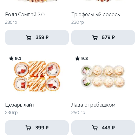
Ролл Сэмпай 2.0
Трюфельный лосось
235гр
230гр
359 ₽
579 ₽
9.1
9.3
Цезарь лайт
Лава с гребешком
230гр
250 гр
399 ₽
449 ₽