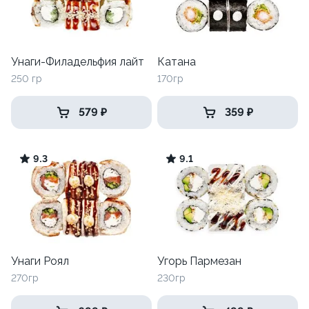
Унаги-Филадельфия лайт
Катана
250 гр
170гр
579 ₽
359 ₽
9.3
9.1
Унаги Роял
Угорь Пармезан
270гр
230гр