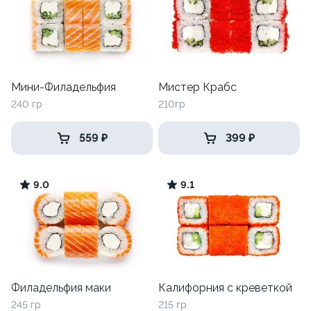
Мини-Филадельфия
Мистер Крабс
240 гр
210гр
559 ₽
399 ₽
9.0
9.1
Филадельфия маки
Калифорния с креветкой
245 гр
215 гр