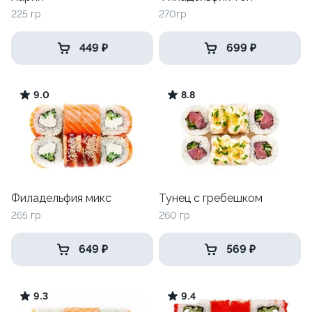
225 гр
270гр
449 ₽
699 ₽
9.0
8.8
Филадельфия микс
Тунец с гребешком
265 гр
260 гр
649 ₽
569 ₽
9.3
9.4