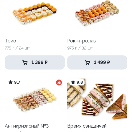
Трио
Рок-н-роллы
775 г / 24 шт
975 г / 32 шт
1 399 ₽
1 499 ₽
9.7
9.8
Антикризисный №3
Время сэндвичей