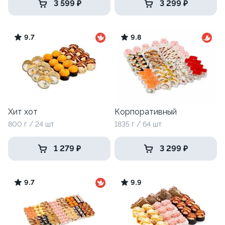
3 599 ₽
3 299 ₽
9.7
9.8
Хит хот
Корпоративный
800 г / 24 шт
1835 г / 64 шт
1 279 ₽
3 299 ₽
9.7
9.9