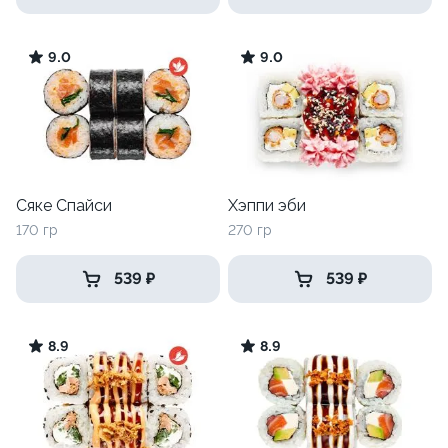
9.0
9.0
Сяке Спайси
Хэппи эби
170 гр
270 гр
539 ₽
539 ₽
8.9
8.9