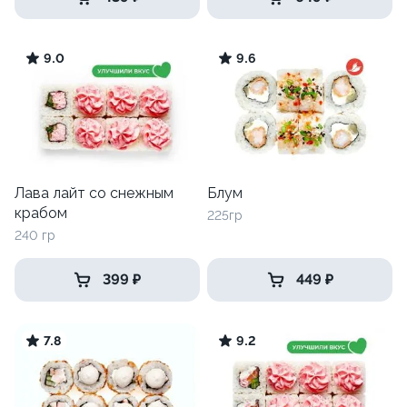
9.0
9.6
Лава лайт со снежным
Блум
крабом
225гр
240 гр
399 ₽
449 ₽
7.8
9.2