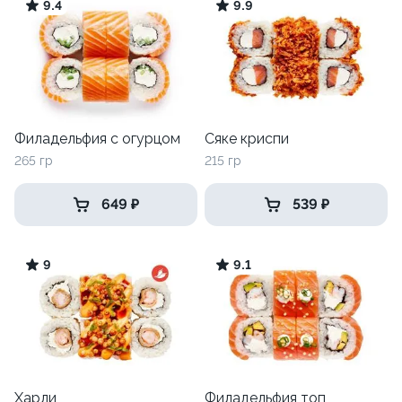
9.4
9.9
Филадельфия с огурцом
Сяке криспи
265 гр
215 гр
649 ₽
539 ₽
9
9.1
Харли
Филадельфия топ