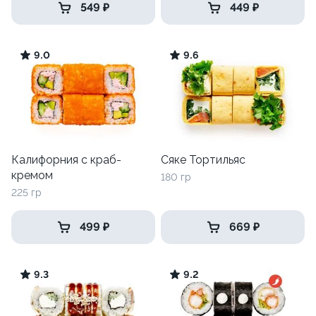
549 ₽
449 ₽
9.0
9.6
Калифорния с краб-
Сяке Тортильяс
кремом
180 гр
225 гр
499 ₽
669 ₽
9.3
9.2