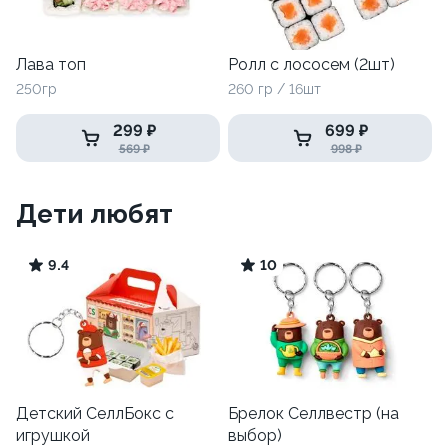
Лава топ
Ролл с лососем (2шт)
250гр
260 гр / 16шт
299 ₽
699 ₽
569 ₽
998 ₽
Дети любят
9.4
10
Детский СеллБокс с
Брелок Селлвестр (на
игрушкой
выбор)