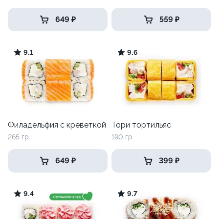
649 ₽
559 ₽
9.1
9.6
Филадельфия с креветкой
Тори тортильяс
265 гр
190 гр
649 ₽
399 ₽
9.4
9.7