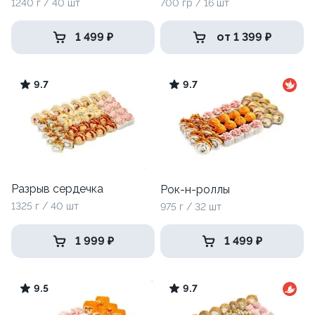
1240 г / 40 шт
700 гр / 16 шт
1 499 ₽
от 1 399 ₽
9.7
9.7
Разрыв сердечка
Рок-н-роллы
1325 г / 40 шт
975 г / 32 шт
1 999 ₽
1 499 ₽
9.5
9.7