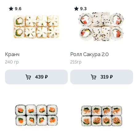
9.6
9.3
Кранч
Ролл Сакура 2.0
240 гр
215гр
439 ₽
319 ₽