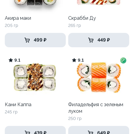
Акира маки
Скрабби Ду
205 гр
265 гр
499 ₽
449 ₽
9.1
9.1
Кани Каппа
Филадельфия с зеленым
луком
245 гр
250 гр
439 ₽
649 ₽