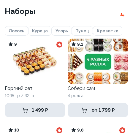
Наборы
Лосось
Курица
Угорь
Тунец
Креветки
9
9.1
Горячий сет
Собери сам
1095 гр / 32 шт
4 ролла
1 499 ₽
от 1 799 ₽
10
9.8