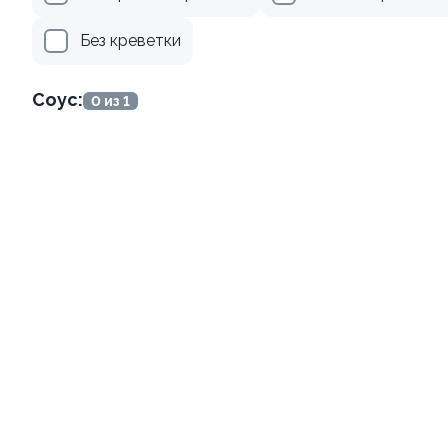
499 ₽
279 ₽
Без креветки
Соус:
0 из 1
Ролл с креветкой и
Ролл с лососем
авокадо
130 гр
135 гр
345 ₽
499 ₽