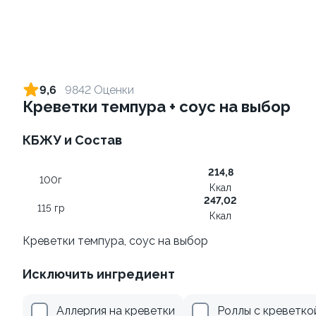
Ролл с огурцом
Ролл с креветкой и сыром
130 гр
140 гр
9,6
9842 Оценки
Креветки темпура + соус на выбор
179 ₽
299 ₽
КБЖУ и Состав
214,8
100г
Ккал
247,02
115 гр
Ккал
Креветки темпура, соус на выбор
Ролл с лососем и зеленым
Ролл с лососем терияки и
Исключить ингредиент
луком
зеленым луком
130 гр
130 гр
Аллергия на креветки
Роллы с креветко