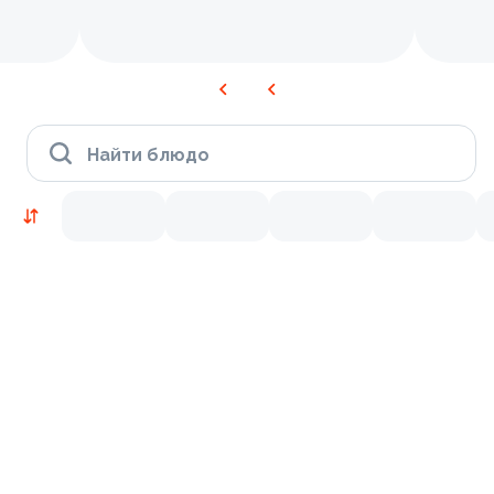
Найти блюдо
Новинки
Лосось
Курица
Тунец
Креветки
9.5