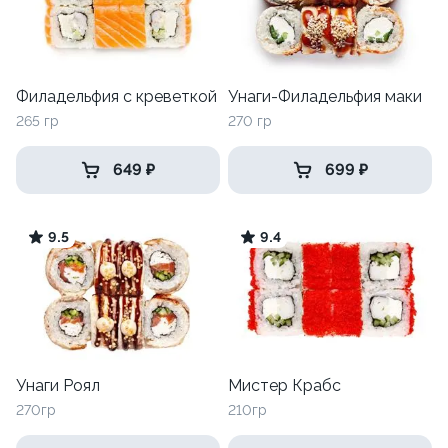
Филадельфия с креветкой
Унаги-Филадельфия маки
265 гр
270 гр
649 ₽
699 ₽
9.5
9.4
Унаги Роял
Мистер Крабс
270гр
210гр