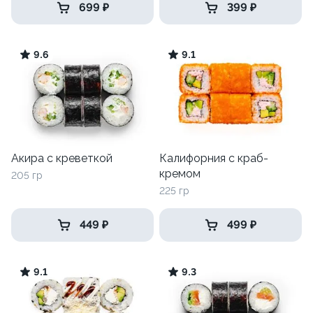
699 ₽
399 ₽
9.6
9.1
Акира с креветкой
Калифорния с краб-
кремом
205 гр
225 гр
449 ₽
499 ₽
9.1
9.3