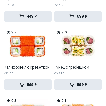
225 гр
270гр
449 ₽
699 ₽
9.2
9.0
Калифорния с креветкой
Тунец с гребешком
215 гр
260 гр
559 ₽
569 ₽
9.3
9.1