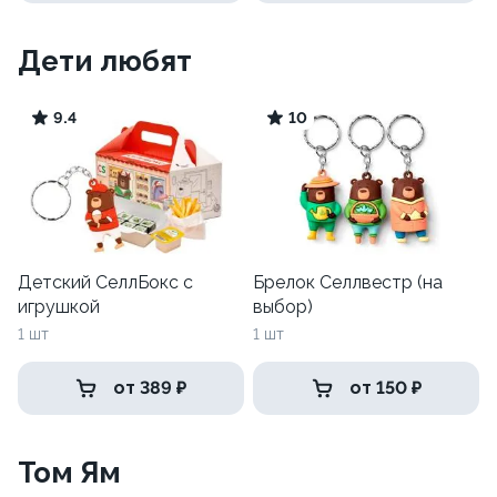
Дети любят
9.4
10
Детский СеллБокс с
Брелок Селлвестр (на
игрушкой
выбор)
1 шт
1 шт
от 389 ₽
от 150 ₽
Том Ям