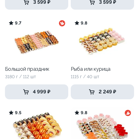
3 599 ₽
3 599 ₽
9.7
9.8
Большой праздник
Рыба или курица
3180 г / 112 шт
1115 г / 40 шт
4 999 ₽
2 249 ₽
9.5
9.8