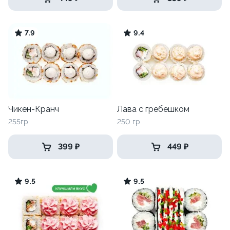
7.9
9.4
Чикен-Кранч
Лава с гребешком
255гр
250 гр
399 ₽
449 ₽
9.5
9.5