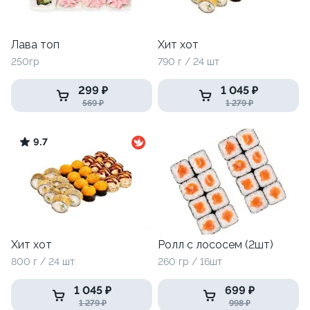
Лава топ
Хит хот
250гр
790 г / 24 шт
299 ₽
1 045 ₽
569 ₽
1 279 ₽
9.7
Хит хот
Ролл с лососем (2шт)
800 г / 24 шт
260 гр / 16шт
1 045 ₽
699 ₽
1 279 ₽
998 ₽