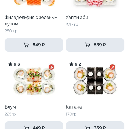
Филадельфия с зеленым
Хэппи эби
луком
270 гр
250 гр
649 ₽
539 ₽
9.6
9.2
Блум
Катана
225гр
170гр
449 ₽
359 ₽