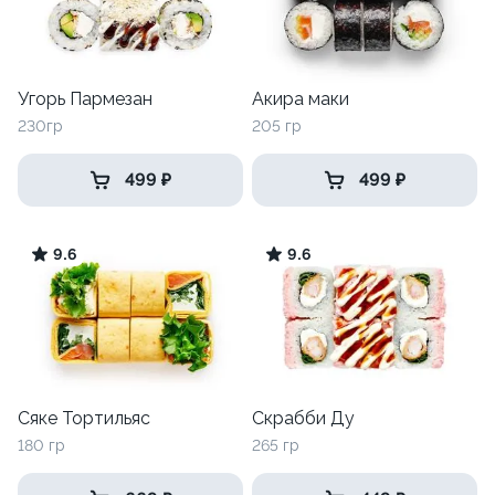
Угорь Пармезан
Акира маки
230гр
205 гр
499 ₽
499 ₽
9.6
9.6
Сяке Тортильяс
Скрабби Ду
180 гр
265 гр