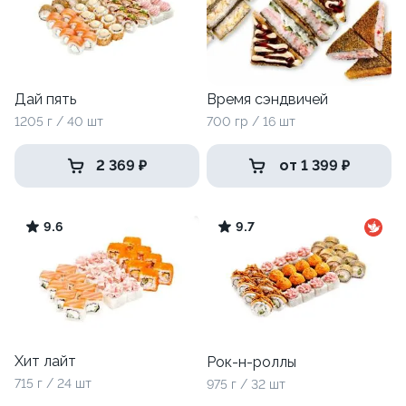
Дай пять
Время сэндвичей
1205 г / 40 шт
700 гр / 16 шт
2 369 ₽
от 1 399 ₽
9.6
9.7
Хит лайт
Рок-н-роллы
715 г / 24 шт
975 г / 32 шт