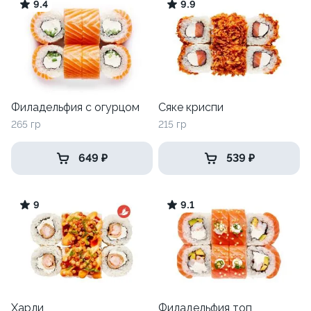
9.4
9.9
Филадельфия с огурцом
Сяке криспи
265 гр
215 гр
649 ₽
539 ₽
9
9.1
Харли
Филадельфия топ