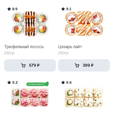
8.9
9.1
Трюфельный лосось
Цезарь лайт
230гр
230гр
579 ₽
399 ₽
9.2
9.6