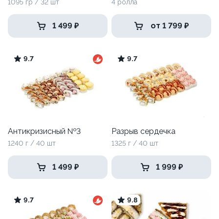
1095 гр / 32 шт
4 ролла
1 499 ₽
от 1 799 ₽
9.7
9.7
Антикризисный №3
Разрыв сердечка
1240 г / 40 шт
1325 г / 40 шт
1 499 ₽
1 999 ₽
9.7
9.8