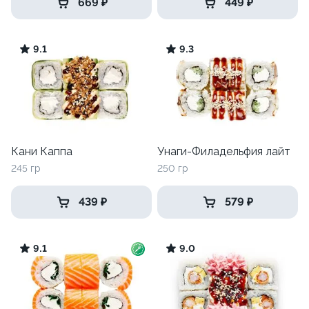
669 ₽
449 ₽
9.1
9.3
Кани Каппа
Унаги-Филадельфия лайт
245 гр
250 гр
439 ₽
579 ₽
9.1
9.0