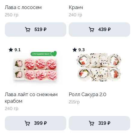
Лава с лососем
Кранч
250 гр
240 гр
519 ₽
439 ₽
9.1
9.3
Лава лайт со снежным
Ролл Сакура 2.0
крабом
215гр
240 гр
399 ₽
319 ₽