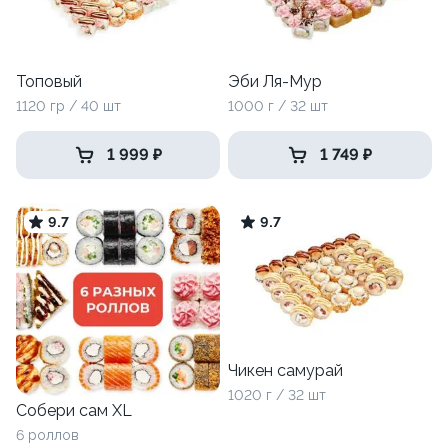
Топовый
Эби Ля-Мур
1120 гр / 40 шт
1000 г / 32 шт
1 999 ₽
1 749 ₽
9.7
9.7
Чикен самурай
1020 г / 32 шт
Собери сам XL
6 роллов