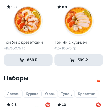
9.8
8.9
Том Ям с креветками
Том Ям с курицей
415/100/5 гр
415/100/5 гр
669 ₽
599 ₽
Наборы
Лосось
Курица
Угорь
Тунец
Креветки
9.8
10