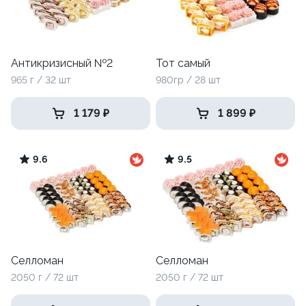
Антикризисный №2
Тот самый
965 г / 32 шт
980гр / 28 шт
1 179 ₽
1 899 ₽
9.6
9.5
Селломан
Селломан
2050 г / 72 шт
2050 г / 72 шт