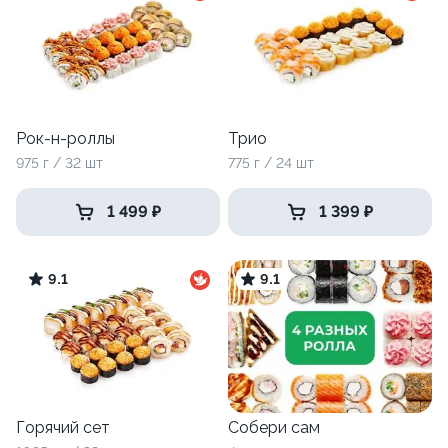
Рок-н-роллы
Трио
975 г / 32 шт
775 г / 24 шт
1 499 ₽
1 399 ₽
9.1
9.1
Горячий сет
Собери сам