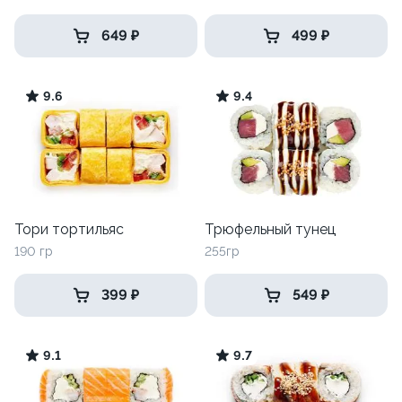
649 ₽
499 ₽
9.6
9.4
Тори тортильяс
Трюфельный тунец
190 гр
255гр
399 ₽
549 ₽
9.1
9.7