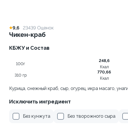
499 ₽
279 ₽
9,6
23439 Оценок
Чикен-краб
Ролл с лососем
Ролл с креветкой и
130 гр
КБЖУ и Состав
авокадо
135 гр
248,6
100г
Ккал
345 ₽
499 ₽
770,66
310 гр
Ккал
Курица, снежный краб, сыр, огурец, икра масаго, унаг
Ролл с огурцом
Ролл с креветкой и сыром
130 гр
Исключить ингредиент
140 гр
Без кунжута
Без творожного сыра
299 ₽
179 ₽