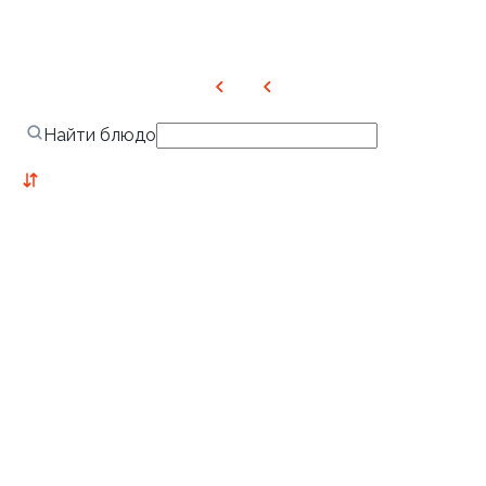
Найти блюдо
Новинки
Лосось
Курица
Тунец
Креветки
Ролл с лососем и зеленым
Ролл с лососем терияки и
луком
зеленым луком
130 гр
130 гр