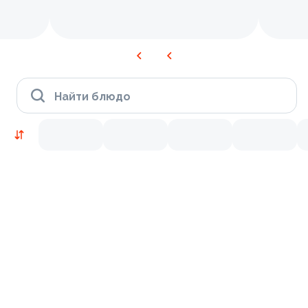
Найти блюдо
Новинки
Лосось
Курица
Тунец
Креветки
9.2
9.8