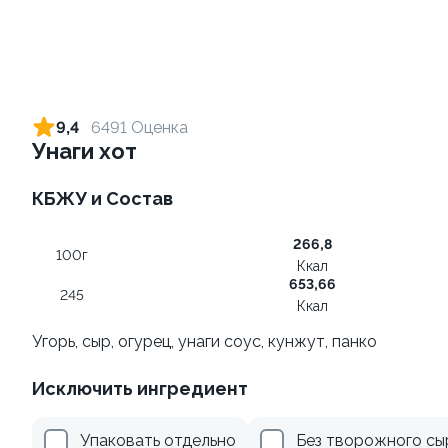
Ролл с креветкой и сыром
Ролл с огурцом
140 гр
130 гр
9,4
6491 Оценка
Унаги хот
299 ₽
179 ₽
КБЖУ и Состав
8.7
10
266,8
100г
Ккал
653,66
245
Ккал
Угорь, сыр, огурец, унаги соус, кунжут, панко
Ролл с лососем и зеленым
Ролл с лососем терияки и
Исключить ингредиент
луком
зеленым луком
130 гр
130 гр
Упаковать отдельно
Без творожного сы