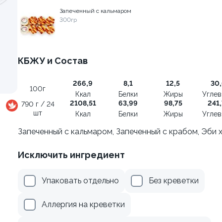
Запеченный с кальмаром
300гр
осем терияки и зеленым
Ролл с креветкой и авока
135 гр
КБЖУ и Состав
279 ₽
345 ₽
266,9
8,1
12,5
30,
100г
Ккал
Белки
Жиры
Угле
2108,51
63,99
98,75
241,
790 г / 24
шт
Ккал
Белки
Жиры
Угле
Запеченный с кальмаром, Запеченный с крабом, Эби 
Исключить ингредиент
Упаковать отдельно
Без креветки
Аллергия на креветки