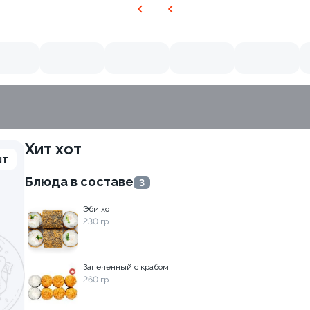
Хит хот
шт
Блюда в составе
3
Эби хот
230 гр
Запеченный с крабом
260 гр