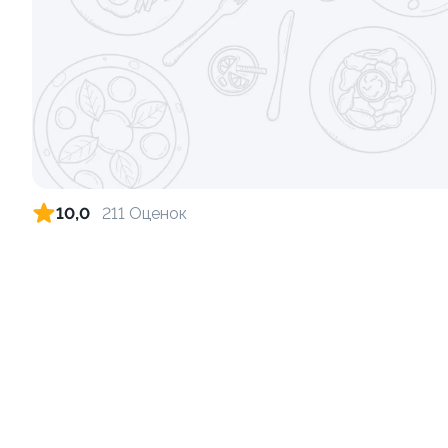
Ролл с лососем и зеленым луком
Ролл с лос
луком
130 гр
130 гр
499 ₽
10,0
211 Оценок