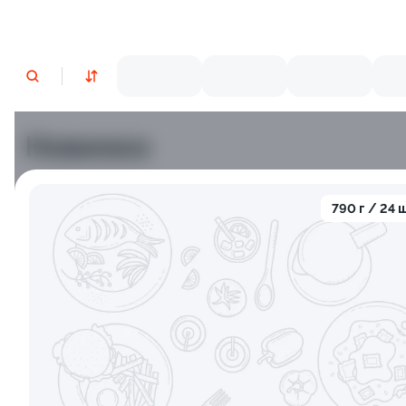
Новинки
Лосось
Курица
Тунец
Креветки
790 г / 24 