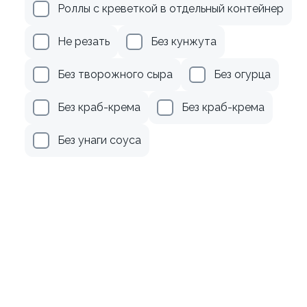
рцом
Ролл с авокадо
Роллы с креветкой в отдельный контейнер
120 гр
Не резать
Без кунжута
179 ₽
239 ₽
Без творожного сыра
Без огурца
Без краб-крема
Без краб-крема
Без унаги соуса