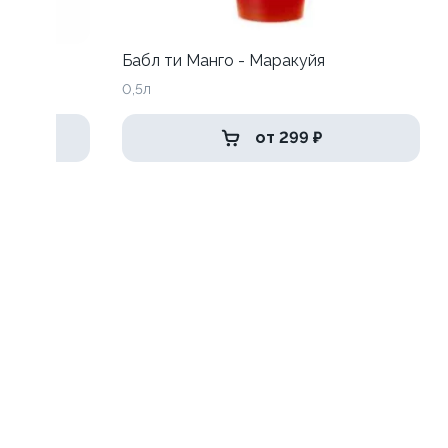
нкой
Бабл ти Манго - Маракуйя
0,5л
от 299 ₽
син