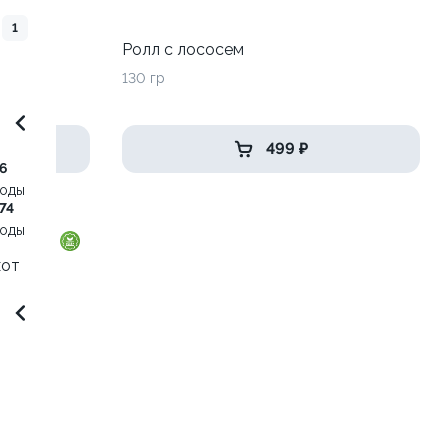
1
до
Ролл с лососем
130 гр
499 ₽
6
воды
74
воды
хот