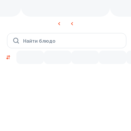
Найти блюдо
Новинки
Лосось
Курица
Тунец
Креветки
9.5