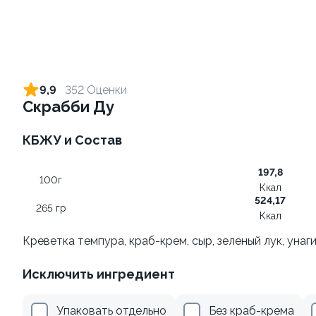
Ролл с огурцом
Ролл с креветкой и сыром
130 гр
140 гр
9,9
352 Оценки
Скрабби Ду
179 ₽
299 ₽
КБЖУ и Состав
197,8
100г
Ккал
524,17
265 гр
Ккал
Креветка темпура, краб-крем, сыр, зеленый лук, унаг
Ролл с лососем и зеленым
Ролл с лососем терияки и
Исключить ингредиент
луком
зеленым луком
130 гр
130 гр
Упаковать отдельно
Без краб-крема