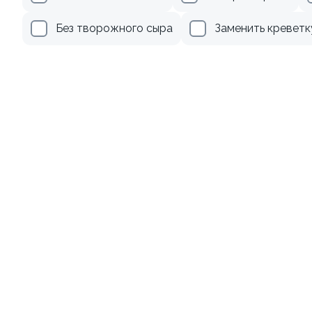
499 ₽
279 ₽
Без творожного сыра
Заменить креветк
Ролл с креветкой и
Ролл с лососем
авокадо
130 гр
135 гр
345 ₽
499 ₽