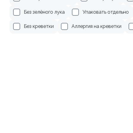
345 ₽
205 ₽
Без зелёного лука
Упаковать отдельно
Без креветки
Аллергия на креветки
Ролл с креветкой и
Ролл с лососем
авокадо
130 гр
135 гр
379 ₽
555 ₽