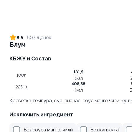
Ролл с лососем и зеленым
Ролл с лососем терияки и
луком
зеленым луком
8,5
60 Оценок
130 гр
130 гр
Блум
555 ₽
309 ₽
КБЖУ и Состав
181,5
100г
Ккал
Б
408,38
225гр
Ккал
Б
Креветка темпура, сыр, ананас, соус манго чили, кун
Исключить ингредиент
Ролл с креветкой и сыром
Ролл с огурцом
140 гр
130 гр
Без соуса манго-чили
Без кунжута