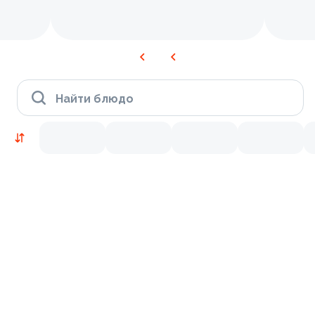
Найти блюдо
Новинки
Лосось
Курица
Тунец
Креветки