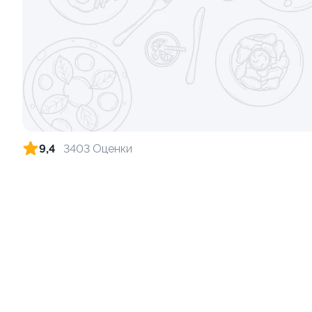
Ролл с лососем и зеленым луком
Ролл с лос
луком
130 гр
130 гр
555 ₽
9,4
3403 Оценки