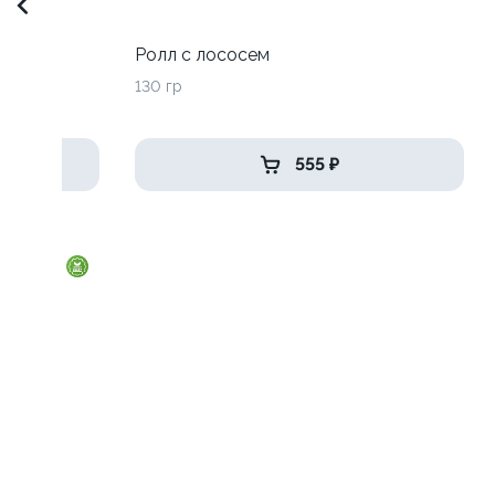
до
Ролл с лососем
130 гр
555 ₽