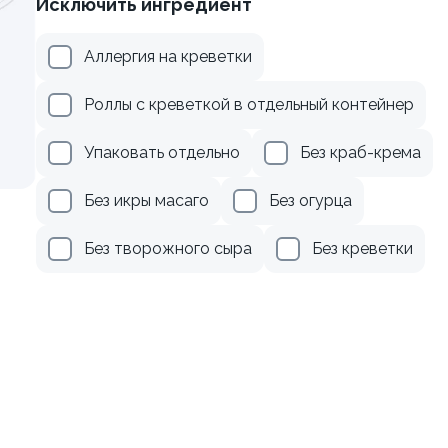
Исключить ингредиент
осем терияки и зеленым
Ролл с креветкой и авока
Аллергия на креветки
135 гр
Роллы с креветкой в отдельный контейнер
309 ₽
379 ₽
Упаковать отдельно
Без краб-крема
Без икры масаго
Без огурца
Без творожного сыра
Без креветки