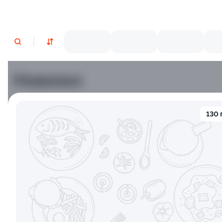
Новинки
Лосось
Курица
Тунец
Креветки
130 