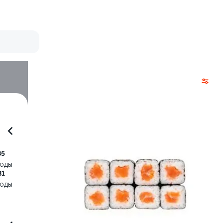
85
воды
81
воды