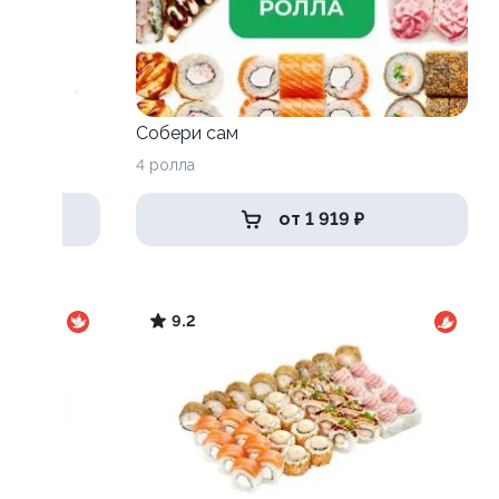
Собери сам
4 ролла
от 1 919 ₽
9.2