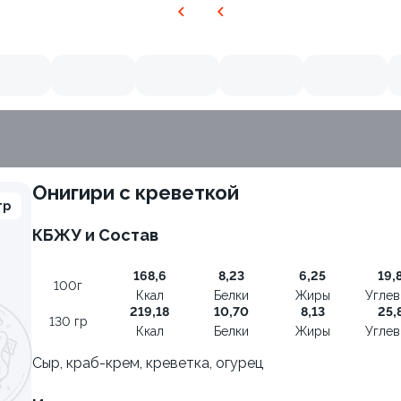
Онигири с креветкой
гр
КБЖУ и Состав
168,6
8,23
6,25
19,
100г
Ккал
Белки
Жиры
Угле
219,18
10,70
8,13
25,
130 гр
Ккал
Белки
Жиры
Угле
Сыр, краб-крем, креветка, огурец