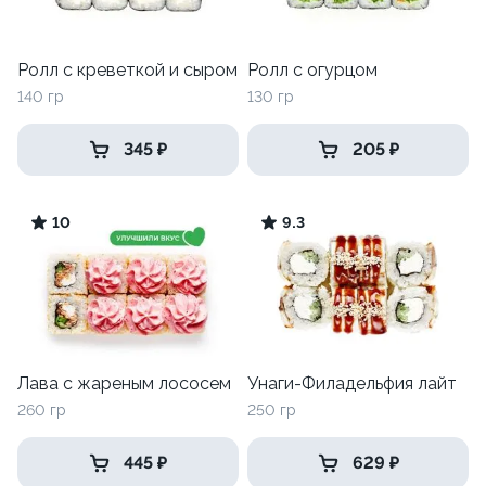
Ролл с креветкой и сыром
Ролл с огурцом
140 гр
130 гр
345 ₽
205 ₽
10
9.3
Лава с жареным лососем
Унаги-Филадельфия лайт
260 гр
250 гр
445 ₽
629 ₽