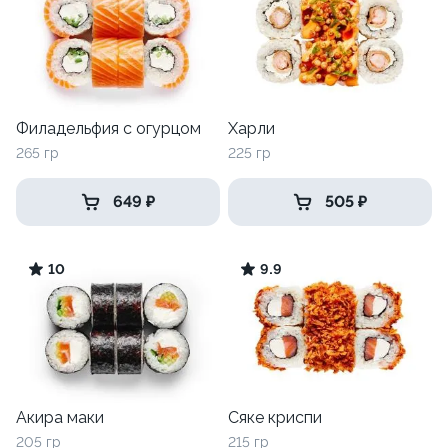
Филадельфия с огурцом
Харли
265 гр
225 гр
649 ₽
505 ₽
10
9.9
Акира маки
Сяке криспи
205 гр
215 гр