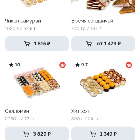
Чикен самурай
Время сэндвичей
1020 г / 32 шт
700 гр / 16 шт
1 515 ₽
от 1 479 ₽
10
9.7
Селломан
Хит хот
2050 г / 72 шт
800 г / 24 шт
3 829 ₽
1 349 ₽