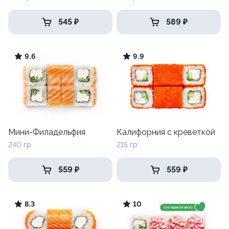
545 ₽
589 ₽
9.6
9.9
Мини-Филадельфия
Калифорния с креветкой
240 гр
215 гр
559 ₽
559 ₽
8.3
10