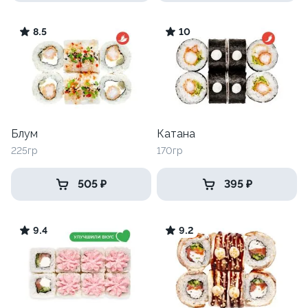
8.5
10
Блум
Катана
225гр
170гр
505 ₽
395 ₽
9.4
9.2