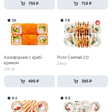
755 ₽
719 ₽
10
7.8
Калифорния с краб-
Ролл Сэмпай 2.0
кремом
235гр
225 гр
499 ₽
395 ₽
9.1
9.5