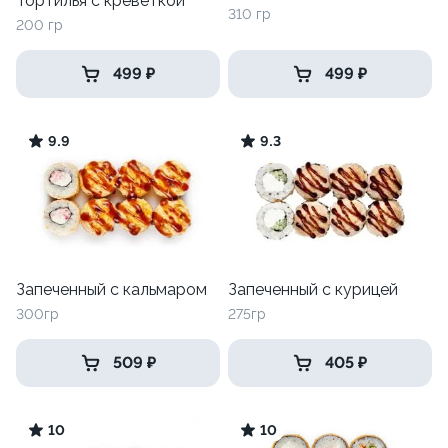
Тортилья с креветкой
310 гр
200 гр
499 ₽
499 ₽
9.9
9.3
Запеченный с кальмаром
Запеченный с курицей
300гр
275гр
509 ₽
405 ₽
10
10