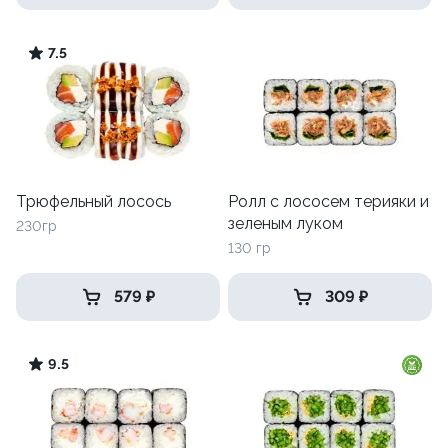
7.5
Трюфельный лосось
Ролл с лососем терияки и
зеленым луком
230гр
130 гр
579 ₽
309 ₽
9.5