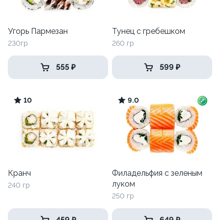
Угорь Пармезан
Тунец с гребешком
230гр
260 гр
555 ₽
599 ₽
10
9.0
Кранч
Филадельфия с зеленым
луком
240 гр
250 гр
459 ₽
649 ₽