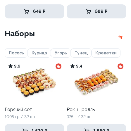
649 ₽
589 ₽
Наборы
Лосось
Курица
Угорь
Тунец
Креветки
9.9
9.4
Горячий сет
Рок-н-роллы
1095 гр / 32 шт
975 г / 32 шт
1 579 ₽
1 589 ₽