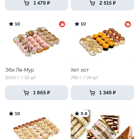
1 479 ₽
2 515 ₽
10
10
Эби Ля-Мур
Хит хот
1000 г / 32 шт
790 г / 24 шт
1 865 ₽
1 349 ₽
10
9.8