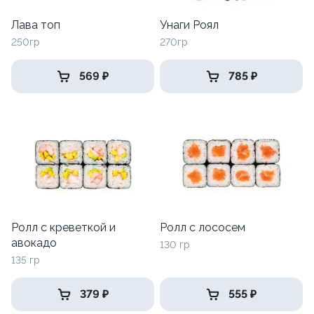
Лава топ
Унаги Роял
250гр
270гр
569 ₽
785 ₽
Ролл с креветкой и
Ролл с лососем
авокадо
130 гр
135 гр
379 ₽
555 ₽