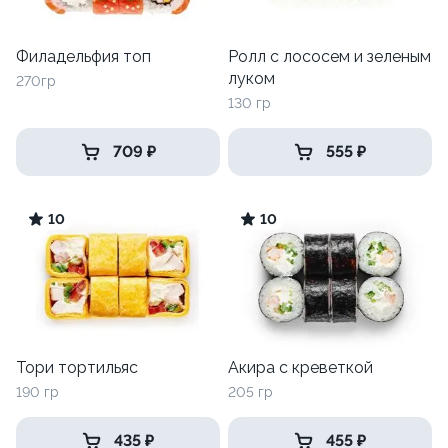
Филадельфия топ
Ролл с лососем и зеленым
луком
270гр
130 гр
709 ₽
555 ₽
10
10
Тори тортильяс
Акира с креветкой
190 гр
205 гр
435 ₽
455 ₽