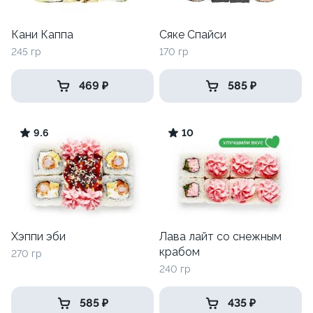
Кани Каппа
Сяке Спайси
245 гр
170 гр
469 ₽
585 ₽
9.6
10
Хэппи эби
Лава лайт со снежным
крабом
270 гр
240 гр
585 ₽
435 ₽