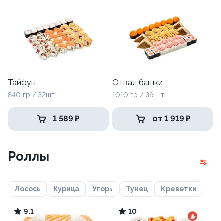
Тайфун
Отвал башки
840 гр / 32шт
1010 гр / 36 шт
1 589 ₽
от 1 919 ₽
Роллы
Лосось
Курица
Угорь
Тунец
Креветки
9.1
10