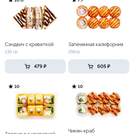
10.0
7.7
Сэндвич с креветкой
Запеченная калифорния
235 гр
295гр
479 ₽
605 ₽
10
10
Чикен-краб