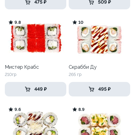
475 ₽
509 ₽
9.8
10
Мистер Крабс
Скрабби Ду
210гр
265 гр
449 ₽
495 ₽
9.6
8.9