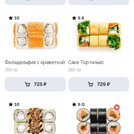
10
9.6
Филадельфия с креветкой
Сяке Тортильяс
265 гр
180 гр
725 ₽
729 ₽
10
9.0