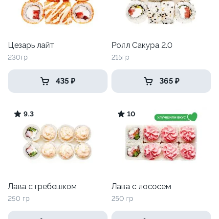
Цезарь лайт
Ролл Сакура 2.0
230гр
215гр
435 ₽
365 ₽
9.3
10
Лава с гребешком
Лава с лососем
250 гр
250 гр