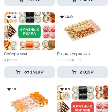
10
10.0
Собери сам
Разрыв сердечка
4 ролла
1325 г / 40 шт
от 1 919 ₽
2 015 ₽
10
8.9