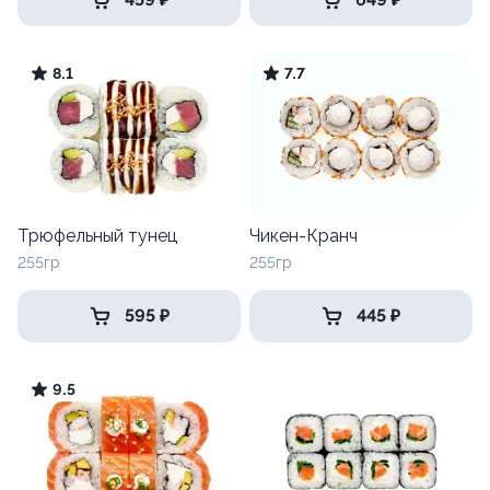
8.1
7.7
Трюфельный тунец
Чикен-Кранч
255гр
255гр
595 ₽
445 ₽
9.5