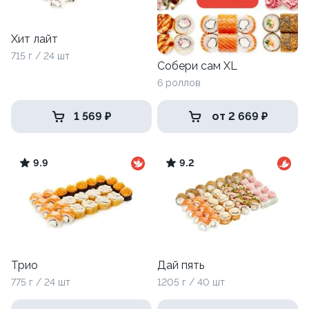
Хит лайт
715 г / 24 шт
Собери сам XL
6 роллов
1 569 ₽
от 2 669 ₽
9.9
9.2
Трио
Дай пять
775 г / 24 шт
1205 г / 40 шт