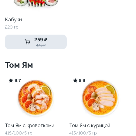
Кабуки
220 гр
259 ₽
475 ₽
Том Ям
9.7
8.9
Том Ям с креветками
Том Ям с курицей
415/100/5 гр
415/100/5 гр