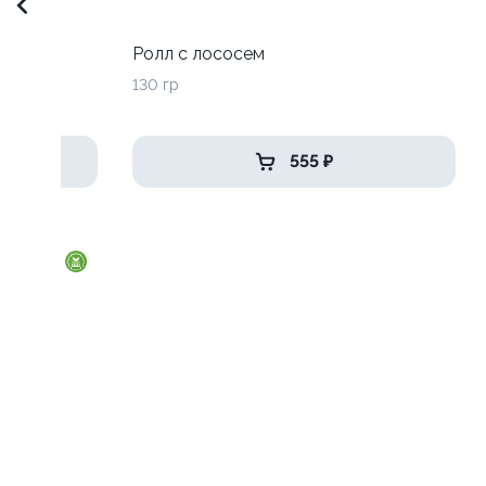
до
Ролл с лососем
130 гр
555 ₽