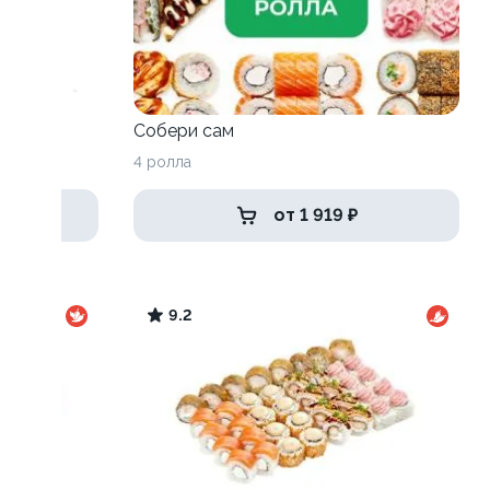
Собери сам
4 ролла
от 1 919 ₽
9.2