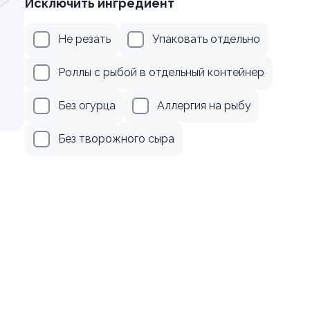
Исключить ингредиент
осем терияки и зеленым
Ролл с креветкой и авока
Не резать
Упаковать отдельно
135 гр
Роллы с рыбой в отдельный контейнер
309 ₽
379 ₽
Без огурца
Аллергия на рыбу
Без творожного сыра