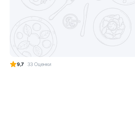
Ролл с лососем и зеленым луком
Ролл с лос
луком
130 гр
130 гр
555 ₽
9,7
33 Оценки