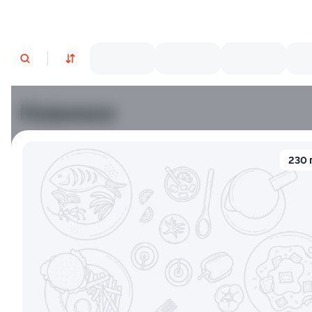
Новинки
Лосось
Курица
Тунец
Креветки
230 