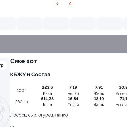
Сяке хот
гр
КБЖУ и Состав
223,6
7,19
7,91
30,
100г
Ккал
Белки
Жиры
Угле
514,28
16,54
18,19
71,
230 гр
Ккал
Белки
Жиры
Угле
Лосось, сыр, огурец, панко