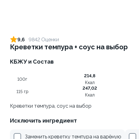
Ролл с огурцом
Ролл с лососем терияки и
зеленым луком
130 гр
9,6
9842 Оценки
130 гр
Креветки темпура + соус на выбор
185 ₽
289 ₽
КБЖУ и Состав
214,8
100г
Ккал
247,02
115 гр
Ккал
Креветки темпура, соус на выбор
Исключить ингредиент
Ролл с креветкой и
Ролл с лососем
авокадо
130 гр
Заменить креветку темпура на варёную
135 гр