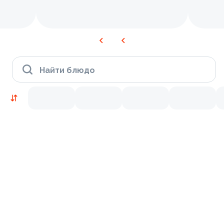
Найти блюдо
Новинки
Лосось
Курица
Тунец
Креветки