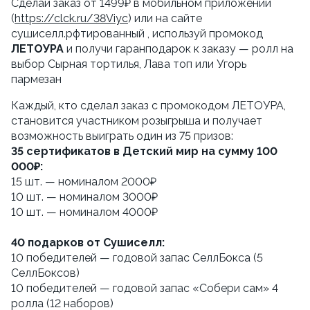
Сделай заказ от 1499₽ в мобильном приложении 
(
https://clck.ru/38Viyc
) или на сайте 
сушиселл.рфтированный , используй промокод 
ЛЕТОУРА
 и получи гаранподарок к заказу — ролл на 
выбор Сырная тортилья, Лава топ или Угорь 
пармезан
Каждый, кто сделал заказ с промокодом ЛЕТОУРА, 
становится участником розыгрыша и получает 
возможность выиграть один из 75 призов:
35 сертификатов в Детский мир на сумму 100 
000₽:
15 шт. — номиналом 2000₽
10 шт. — номиналом 3000₽
10 шт. — номиналом 4000₽ 
40 подарков от Сушиселл:
10 победителей — годовой запас СеллБокса (5 
СеллБоксов)
10 победителей — годовой запас «Собери сам» 4 
ролла (12 наборов)