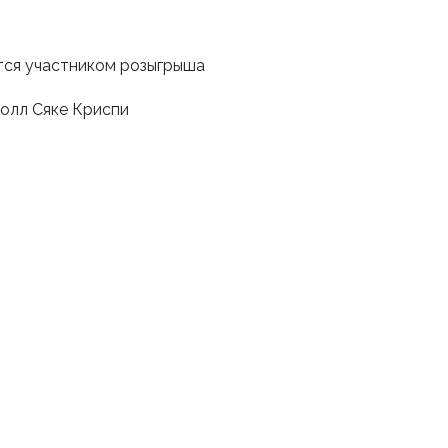
тся участником розыгрыша
ролл Сяке Криспи