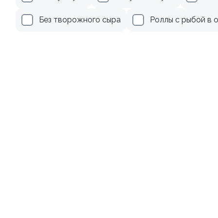
519 ₽
359 ₽
Без творожного сыра
Роллы с рыбой в 
Ролл с лососем
Ролл с авокадо
130 гр
120 гр
519 ₽
249 ₽
Акции