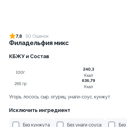
Ролл с креветкой и сыром
Ролл с огурцом
140 гр
130 гр
7,8
50 Оценок
Филадельфия микс
325 ₽
185 ₽
КБЖУ и Состав
8.7
9.4
240,3
100г
Ккал
636,79
265 гр
Ккал
Угорь, лосось, сыр, огурец, унаги-соус, кунжут
Ролл с лососем и зеленым
Ролл с креветкой и
Исключить ингредиент
луком
авокадо
130 гр
135 гр
Без кунжута
Без унаги соуса
Без