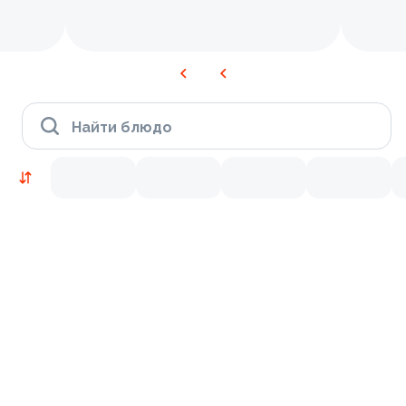
Найти блюдо
Новинки
Лосось
Курица
Тунец
Креветки
9.2
9.8