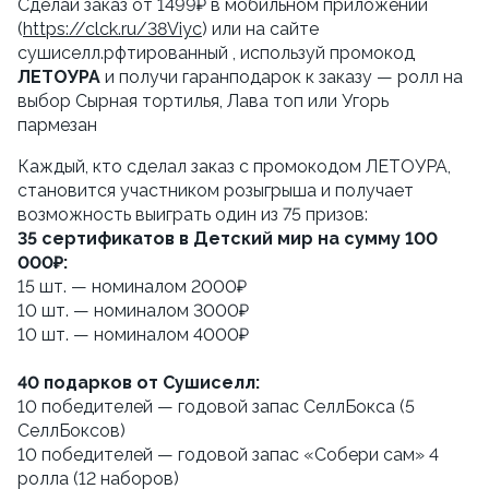
Сделай заказ от 1499₽ в мобильном приложении 
(
https://clck.ru/38Viyc
) или на сайте 
сушиселл.рфтированный , используй промокод 
ЛЕТОУРА
 и получи гаранподарок к заказу — ролл на 
выбор Сырная тортилья, Лава топ или Угорь 
пармезан
Каждый, кто сделал заказ с промокодом ЛЕТОУРА, 
становится участником розыгрыша и получает 
возможность выиграть один из 75 призов:
35 сертификатов в Детский мир на сумму 100 
000₽:
15 шт. — номиналом 2000₽
10 шт. — номиналом 3000₽
10 шт. — номиналом 4000₽ 
40 подарков от Сушиселл:
10 победителей — годовой запас СеллБокса (5 
СеллБоксов)
10 победителей — годовой запас «Собери сам» 4 
ролла (12 наборов)