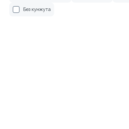
Лосось
Курица
Тунец
Креветки
Без кунжута
9.3
9
Кабуки
Ролл с лососем (2шт)
220 гр
260 гр / 16шт
259 ₽
689 ₽
425 ₽
998 ₽
9.8