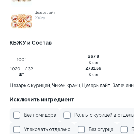
179 ₽
495 ₽
Цезарь лайт
230гр
8.8
КБЖУ и Состав
267,8
100г
Ккал
2731,56
1020 г / 32
Ролл с лососем и зеленым
Ролл с авокадо
шт
Ккал
луком
120 гр
Цезарь с курицей, Чикен кранч, Цезарь лайт, Запечен
130 гр
Исключить ингредиент
495 ₽
235 ₽
Без помидора
Роллы с курицей в отдел
Акции
Упаковать отдельно
Без огурца
Б