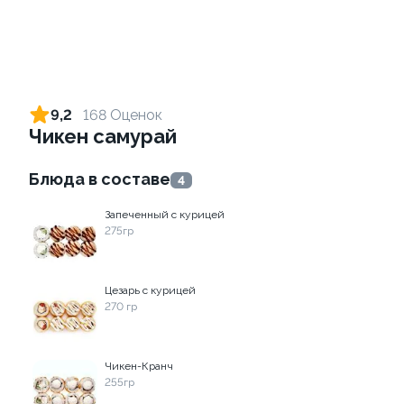
Ролл с креветкой и сыром
Ролл с креветкой и
авокадо
140 гр
9,2
168 Оценок
135 гр
Чикен самурай
295 ₽
339 ₽
Блюда в составе
4
Запеченный с курицей
9.8
9.3
275гр
Цезарь с курицей
270 гр
Ролл с огурцом
Ролл с лососем
Чикен-Кранч
130 гр
130 гр
255гр