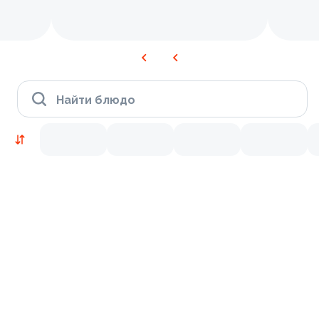
Найти блюдо
Новинки
Лосось
Курица
Тунец
Креветки
9.4
8.9