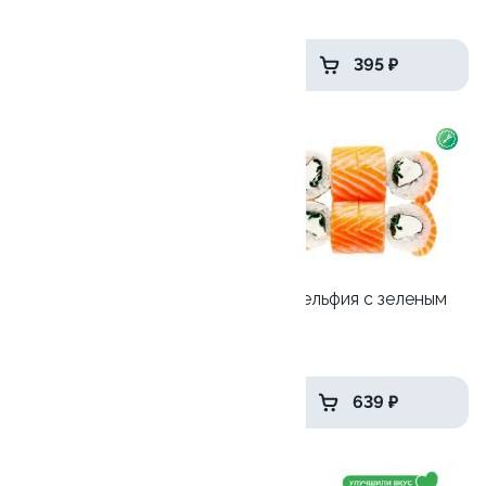
270гр
190 гр
689 ₽
395 ₽
9.5
10
Калифорния с краб-
Филадельфия с зеленым
кремом
луком
225 гр
250 гр
489 ₽
639 ₽
8.7
9.8