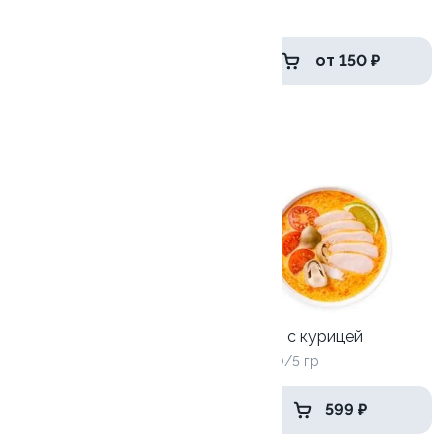
1 шт
1 шт
от 389 ₽
от 150 ₽
Том Ям
8.1
9.7
Том Ям с креветками
Том Ям с курицей
415/100/5 гр
415/100/5 гр
669 ₽
599 ₽