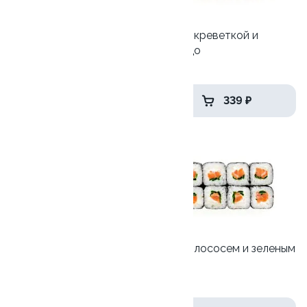
Лава с жареным лососем
Ролл с креветкой и
авокадо
260 гр
135 гр
395 ₽
339 ₽
10
Унаги-Филадельфия лайт
Ролл с лососем и зеленым
луком
250 гр
130 гр