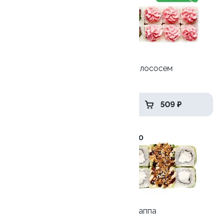
Унаги Роял
Лава с лососем
270гр
250 гр
689 ₽
509 ₽
9.9
10.0
Филадельфия с креветкой
Кани Каппа