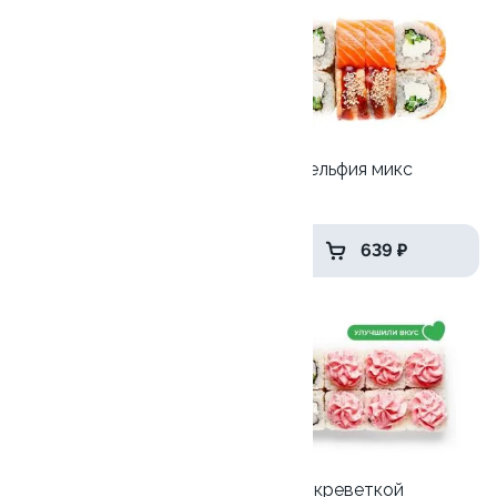
9.8
9.2
Мини-Филадельфия
Филадельфия микс
240 гр
265 гр
549 ₽
639 ₽
10
9.8
Мистер Крабс
Лава с креветкой