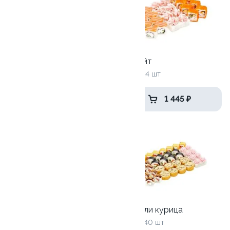
Топовый
Хит лайт
1120 гр / 40 шт
715 г / 24 шт
1 959 ₽
1 445 ₽
10
10
Селломан
Рыба или курица
2050 г / 72 шт
1115 г / 40 шт