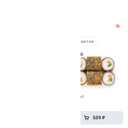
235 ₽
Запеченные
Лосось
Курица
Угорь
Креветки
9.3
10.0
Сэндвич с креветкой
Сяке хот
235 гр
230 гр
445 ₽
529 ₽