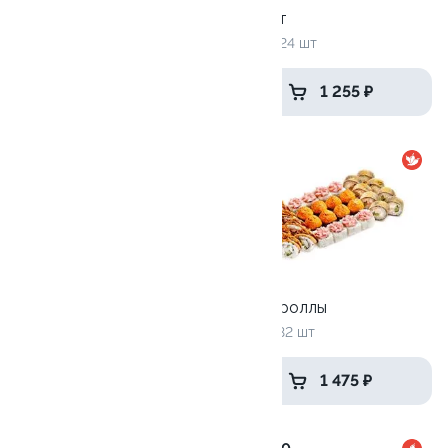
Время сэндвичей
Хит хот
700 гр / 16 шт
790 г / 24 шт
от 1 375 ₽
1 255 ₽
9.8
9.9
Разрыв сердечка
Рок-н-роллы
1325 г / 40 шт
975 г / 32 шт
1 959 ₽
1 475 ₽