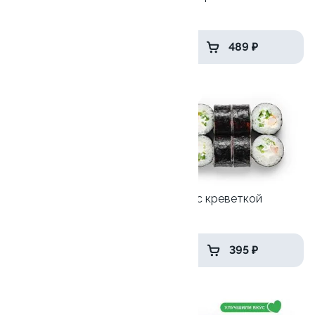
210гр
250 гр
395 ₽
489 ₽
8.8
9.5
Ролл Сакура 2.0
Акира с креветкой
215гр
205 гр
315 ₽
395 ₽
10.0
9.6