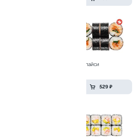
8.1
9.1
Унаги-Филадельфия маки
Сяке Спайси
270 гр
170 гр
689 ₽
529 ₽
9.9