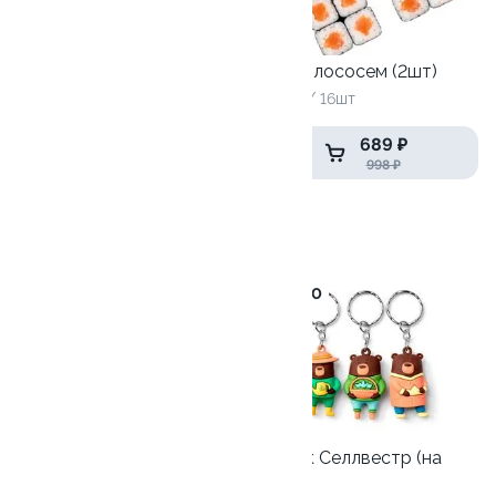
Кабуки
Ролл с лососем (2шт)
220 гр
260 гр / 16шт
259 ₽
689 ₽
425 ₽
998 ₽
Дети любят
10
10.0
Детский СеллБокс с
Брелок Селлвестр (на
игрушкой
выбор)