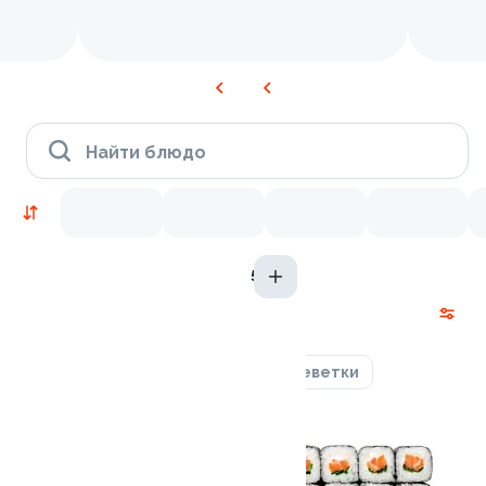
Найти блюдо
5 гр
Новинки
Лосось
Курица
Тунец
Креветки