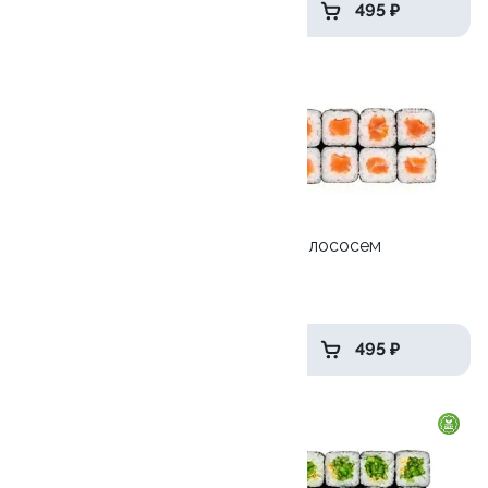
569 ₽
495 ₽
Ролл с лососем терияки и
Ролл с лососем
зеленым луком
130 гр
130 гр
275 ₽
495 ₽