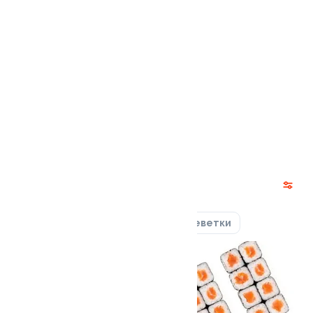
Ролл с авокадо
120 гр
235 ₽
Акции
Лосось
Курица
Тунец
Креветки
9.3