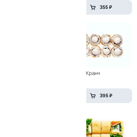
539 ₽
355 ₽
10
8.7
Цезарь лайт
Чикен-Кранч
230гр
255гр
395 ₽
395 ₽
9.6
9.6