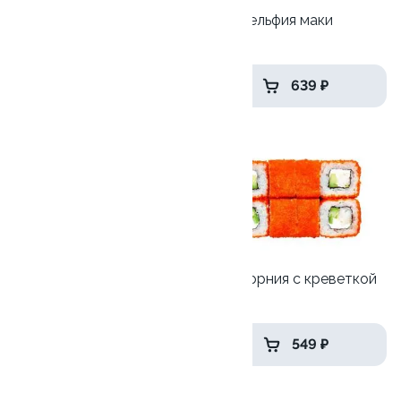
Сяке криспи
Филадельфия маки
215 гр
245 гр
529 ₽
639 ₽
9.2
9.2
Акира маки
Калифорния с креветкой
205 гр
215 гр
489 ₽
549 ₽