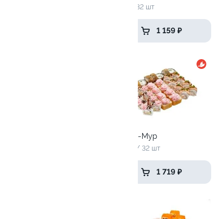
775 г / 24 шт
965 г / 32 шт
1 375 ₽
1 159 ₽
9.9
9.7
Антикризисный №1
Эби Ля-Мур
770 г / 24 шт
1000 г / 32 шт
925 ₽
1 719 ₽
9.5
9.8