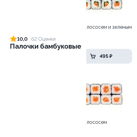
Ролл с креветкой и
Ролл с лососем и зеленым
авокадо
луком
10,0
62 Оценки
135 гр
130 гр
Палочки бамбуковые
339 ₽
495 ₽
Ролл с лососем терияки и
Ролл с лососем
зеленым луком
130 гр
130 гр