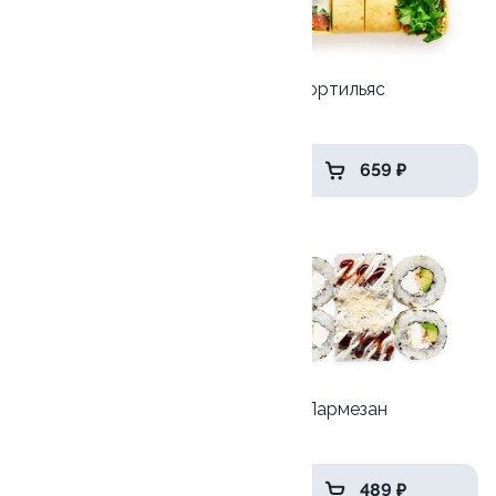
Лава топ
Сяке Тортильяс
250гр
180 гр
559 ₽
659 ₽
9.8
8.4
Трюфельный лосось
Угорь Пармезан
230гр
230гр
579 ₽
489 ₽