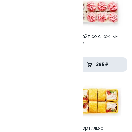
Скрабби Ду
Лава лайт со снежным
крабом
265 гр
240 гр
445 ₽
395 ₽
9.3
9.9
Филадельфия топ
Тори тортильяс