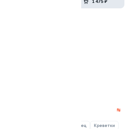
2 219 ₽
1 475 ₽
Отвал башки
1010 гр / 36 шт
от 1 709 ₽
Роллы
Лосось
Курица
Угорь
Тунец
Креветки