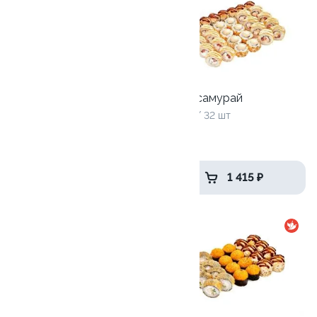
Чикен самурай
1020 г / 32 шт
Собери сам XL
6 роллов
от 2 455 ₽
1 415 ₽
10
10