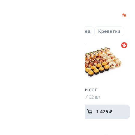
Наборы
Лосось
Курица
Угорь
Тунец
Креветки
9.9
9.0
Собери сам
Горячий сет
4 ролла
1095 гр / 32 шт
от 1 765 ₽
1 475 ₽
9.7
9.2