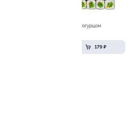
Ролл с креветкой и сыром
Ролл с огурцом
140 гр
130 гр
295 ₽
179 ₽
Ролл с авокадо
120 гр