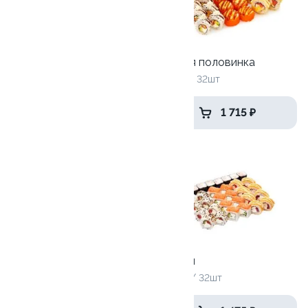
Большой праздник
Сырная половинка
3180 г / 112 шт
975 гр / 32шт
4 935 ₽
1 715 ₽
Хайпер
Тайфун
1185 гр / 36 шт
840 гр / 32шт