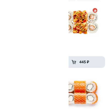
9.8
9.4
Филадельфия с огурцом
Харли
265 гр
225 гр
639 ₽
445 ₽
9.1
10