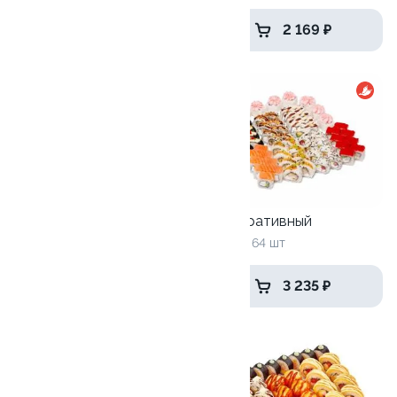
3 529 ₽
2 169 ₽
9.9
10
Тот самый
Корпоративный
980гр / 28 шт
1835 г / 64 шт
1 865 ₽
3 235 ₽
9.7
9.5