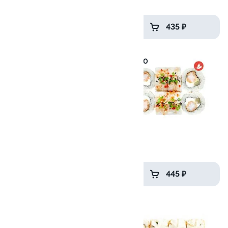
265 гр
245 гр
639 ₽
435 ₽
10
10.0
Хэппи эби
Блум
270 гр
225гр
529 ₽
445 ₽
8.2
9.9