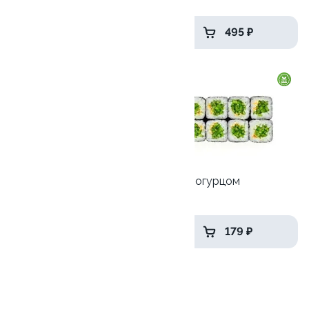
275 ₽
495 ₽
Ролл с креветкой и сыром
Ролл с огурцом
140 гр
130 гр
295 ₽
179 ₽