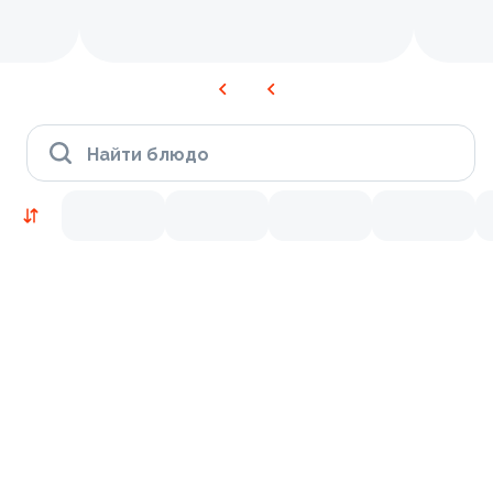
Найти блюдо
Новинки
Лосось
Курица
Тунец
Креветки