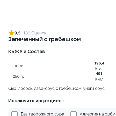
Ролл с креветкой и сыром
Ролл с огурцом
140 гр
130 гр
9,5
186 Оценок
Запеченный с гребешком
299 ₽
179 ₽
КБЖУ и Состав
7.6
196,4
100г
Ккал
491
250 гр
Ккал
Сыр, лосось, лава-соус с гребешком, унаги соус
Ролл с креветкой и
Хэндролл с тунцом + соус
Исключить ингредиент
авокадо
на выбор
135 гр
130 гр
Без творожного сыра
Аллергия на рыбу