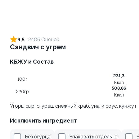
Хэндролл с тунцом + соус
Ролл с лососем и зеленым
на выбор
луком
9,5
2405 Оценок
130 гр
130 гр
Сэндвич с угрем
от 189 ₽
499 ₽
КБЖУ и Состав
231,3
100г
Ккал
508,86
220гр
Ккал
Угорь, сыр, огурец, снежный краб, унаги соус, кунжут
Исключить ингредиент
Ролл с лососем терияки и
Ролл с креветками и
зеленым луком
авокадо
Без огурца
Упаковать отдельно
Б
130 гр
135 гр