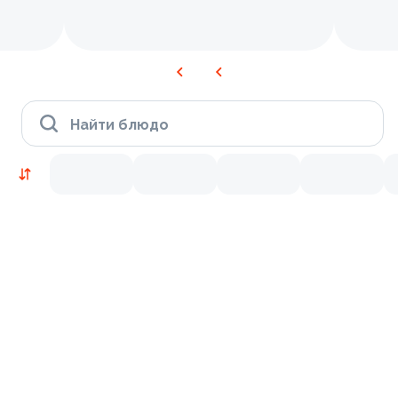
Найти блюдо
Новинки
Лосось
Курица
Тунец
Креветки
7.6