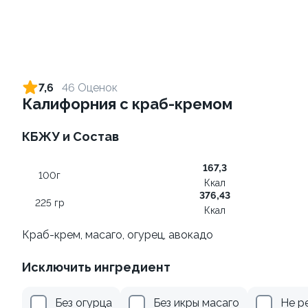
Ролл с креветкой и сыром
Ролл с креветкой и
авокадо
140 гр
7,6
46 Оценок
135 гр
Калифорния с краб-кремом
325 ₽
359 ₽
КБЖУ и Состав
167,3
100г
Ккал
376,43
225 гр
Ккал
Краб-крем, масаго, огурец, авокадо
Исключить ингредиент
Ролл с лососем и зеленым
Ролл с лососем терияки и
луком
зеленым луком
Без огурца
Без икры масаго
Не р
130 гр
130 гр