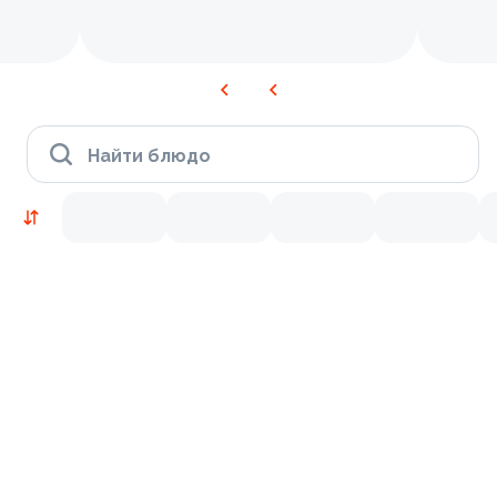
Найти блюдо
Новинки
Лосось
Курица
Тунец
Креветки
9.5