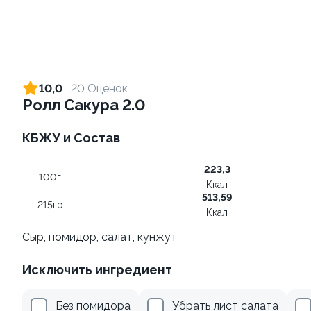
Ролл с лососем и зеленым
Ролл с лососем терияки и
луком
зеленым луком
10,0
20 Оценок
130 гр
130 гр
Ролл Сакура 2.0
519 ₽
289 ₽
КБЖУ и Состав
223,3
100г
Ккал
513,59
215гр
Ккал
Сыр, помидор, салат, кунжут
Исключить ингредиент
Ролл с креветкой и
Ролл с лососем
авокадо
130 гр
Без помидора
Убрать лист салата
135 гр