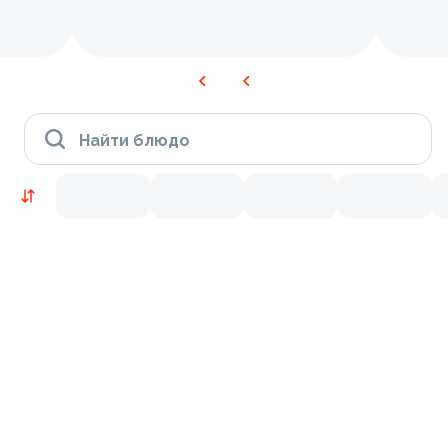
Найти блюдо
Новинки
Лосось
Курица
Тунец
Креветки