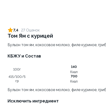
Ролл с креветкой и сыром
Ролл с лососем и зеленым
луком
140 гр
7,4
27 Оценок
130 гр
Том Ям с курицей
325 ₽
519 ₽
Бульон том ям, кокосовое молоко, филе куриное, гри
КБЖУ и Состав
140
100г
Ккал
700
415/100/5
гр
Ккал
Бульон том ям, кокосовое молоко, филе куриное, гри
Ролл с креветкой и
Ролл с лососем терияки и
авокадо
зеленым луком
Исключить ингредиент
135 гр
130 гр