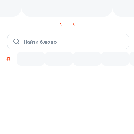
Найти блюдо
Новинки
Лосось
Курица
Тунец
Креветки
9.5