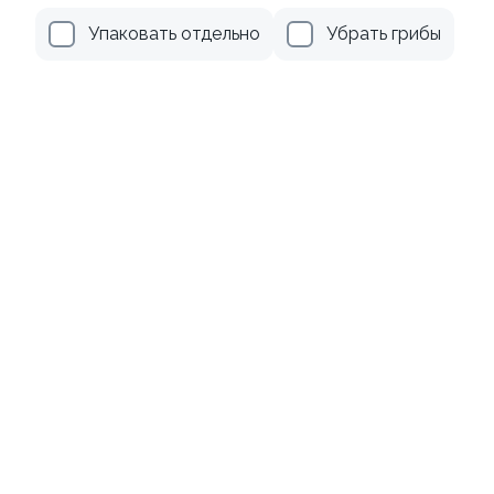
Упаковать отдельно
Убрать грибы
359 ₽
289 ₽
Ролл с лососем
Ролл с огурцом
130 гр
130 гр
519 ₽
185 ₽