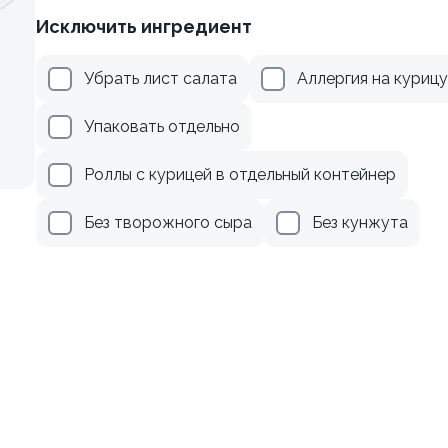
Исключить ингредиент
веткой и авокадо
Ролл с лососем и зеленым
Убрать лист салата
Аллергия на курицу
130 гр
Упаковать отдельно
359 ₽
519 ₽
Роллы с курицей в отдельный контейнер
Без творожного сыра
Без кунжута