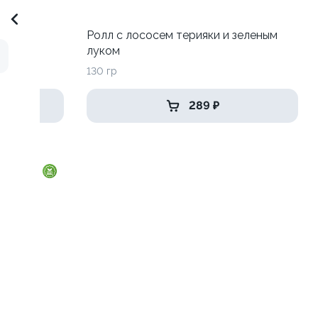
 луком
Ролл с лососем терияки и зеленым
луком
130 гр
289 ₽