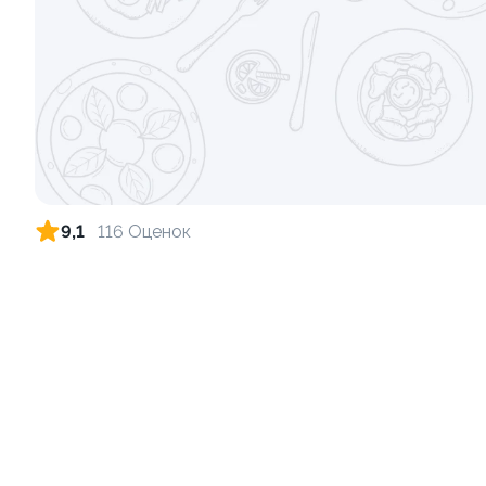
Ролл с креветкой и сыром
Ролл с кре
140 гр
135 гр
325 ₽
9,1
116 Оценок
9.8