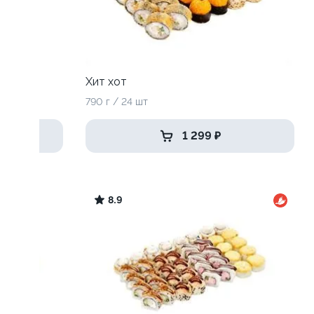
Хит хот
790 г / 24 шт
1 299 ₽
8.9