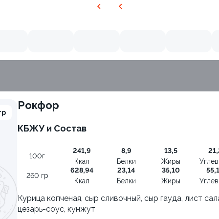
Рокфор
гр
КБЖУ и Состав
8.7
241,9
8,9
13,5
21,
100г
Ккал
Белки
Жиры
Угле
628,94
23,14
35,10
55,
260 гр
Ккал
Белки
Жиры
Угле
Курица копченая, сыр сливочный, сыр гауда, лист сал
цезарь-соус, кунжут