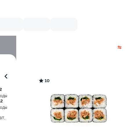
10
2
воды
12
воды
ат,