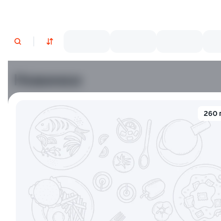
Новинки
Лосось
Курица
Тунец
Креветки
260 
9.2
9.4