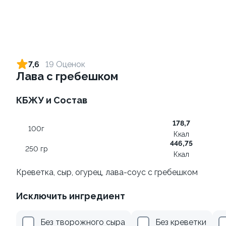
Ролл с креветкой и сыром
Ролл с огурцом
140 гр
130 гр
7,6
19 Оценок
Лава с гребешком
299 ₽
179 ₽
КБЖУ и Состав
9
9.2
178,7
100г
Ккал
446,75
250 гр
Ккал
Креветка, сыр, огурец, лава-соус с гребешком
Ролл с лососем
Ролл с лососем терияки и
Исключить ингредиент
зеленым луком
130 гр
130 гр
Без творожного сыра
Без креветки