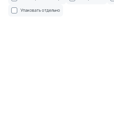
499 ₽
279 ₽
Упаковать отдельно
9.0
8.3
Ролл с креветкой и
Ролл с лососем и зеленым
авокадо
луком
135 гр
130 гр
345 ₽
499 ₽