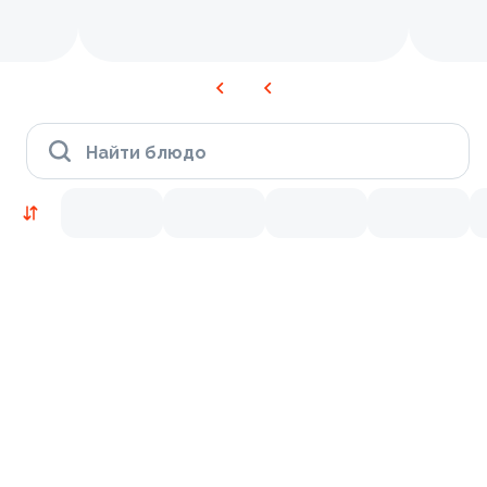
Найти блюдо
Новинки
Лосось
Курица
Тунец
Креветки
9.2
9.7